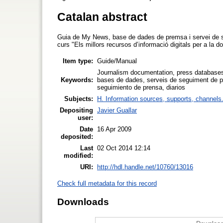
Catalan abstract
Guia de My News, base de dades de premsa i servei de seg
curs "Els millors recursos d’informació digitals per a la
Item type:
Guide/Manual
Journalism documentation, press databases
Keywords:
bases de dades, serveis de seguiment de pr
seguimiento de prensa, diarios
Subjects:
H. Information sources, supports, channels
Depositing
Javier Guallar
user:
Date
16 Apr 2009
deposited:
Last
02 Oct 2014 12:14
modified:
URI:
http://hdl.handle.net/10760/13016
Check full metadata for this record
Downloads