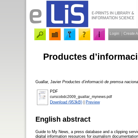
Login
Create 
Productes d’informaci
Guallar, Javier
Productes d’informació de premsa naciona
PDF
curscobdc2009_guallar_mynews.pdf
Download (953kB)
|
Preview
English abstract
Guide to My News, a press database and a clipping servi
digital information resources for journalism documentatio