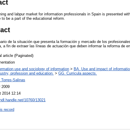
act
aining and labpur market for information professionals in Spain is presented wit
e to be a part of the educational reform.
ract
ario de la situación que presenta la formación y mercado de los profesionales
a fin de extraer las líneas de actuación que deben informar la reforma de 
l article (Paginated)
entation
ormation use and sociology of information
>
BA. Use and impact of informatio
ustry, profession and education.
>
GG. Curricula aspects.
 Torres-Salinas
r 2009
t 2014 12:14
/hdl.handle.net/10760/13021
is record