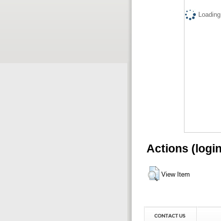
Loading.
Actions (logi
View Item