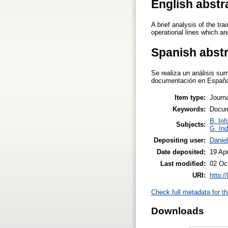
English abstr
A brief analysis of the tr
operational lines which ar
Spanish abst
Se realiza un análisis sum
documentación en España, 
Item type:
Journa
Keywords:
Docum
B. Inf
Subjects:
G. Ind
Depositing user:
Daniel
Date deposited:
19 Ap
Last modified:
02 Oc
URI:
http:/
Check full metadata for th
Downloads