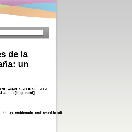
s de la
aña: un
n en España: un matrimonio
al article (Paginated)]
anna_un_matrimonio_mal_avenido.pdf