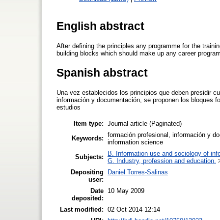
English abstract
After defining the principles any programme for the train
building blocks which should make up any career program
Spanish abstract
Una vez establecidos los principios que deben presidir cu
información y documentación, se proponen los bloques fo
estudios
Item type:
Journal article (Paginated)
formación profesional, información y d
Keywords:
information science
B. Information use and sociology of inf
Subjects:
G. Industry, profession and education.
Depositing
Daniel Torres-Salinas
user:
Date
10 May 2009
deposited:
Last modified:
02 Oct 2014 12:14