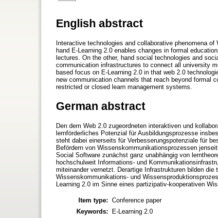
English abstract
Interactive technologies and collaborative phenomena of 
hand E-Learning 2.0 enables changes in formal educational
lectures. On the other, hand social technologies and soci
communication infrastructures to connect all universit
based focus on E-Learning 2.0 in that web 2.0 technolo
new communication channels that reach beyond formal cou
restricted or closed learn management systems.
German abstract
Den dem Web 2.0 zugeordneten interaktiven und kollabora
lernförderliches Potenzial für Ausbildungsprozesse insb
steht dabei einerseits für Verbesserungspotenziale für be
Befördern von Wissenskommunikationsprozessen jenseits for
Social Software zunächst ganz unabhängig von lerntheor
hochschulweit Informations- und Kommunikationsinfrastr
miteinander vernetzt. Derartige Infrastrukturen bilden d
Wissenskommunikations- und Wissensproduktionsprozesse
Learning 2.0 im Sinne eines partizipativ-kooperativen 
Item type:
Conference paper
Keywords:
E-Learning 2.0