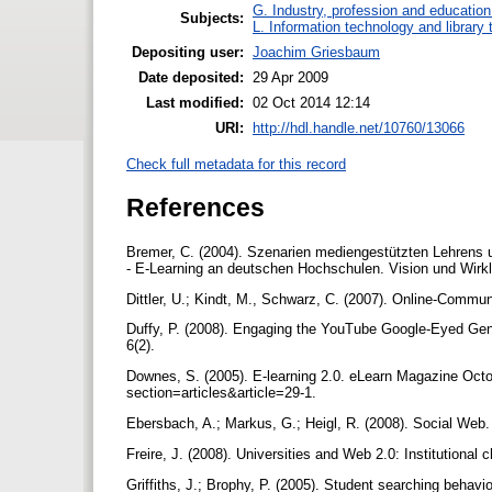
G. Industry, profession and education
Subjects:
L. Information technology and library
Depositing user:
Joachim Griesbaum
Date deposited:
29 Apr 2009
Last modified:
02 Oct 2014 12:14
URI:
http://hdl.handle.net/10760/13066
Check full metadata for this record
References
Bremer, C. (2004). Szenarien mediengestützten Lehrens u
- E-Learning an deutschen Hochschulen. Vision und Wirkl
Dittler, U.; Kindt, M., Schwarz, C. (2007). Online-Comm
Duffy, P. (2008). Engaging the YouTube Google-Eyed Gene
6(2).
Downes, S. (2005). E-learning 2.0. eLearn Magazine Oct
section=articles&article=29-1.
Ebersbach, A.; Markus, G.; Heigl, R. (2008). Social We
Freire, J. (2008). Universities and Web 2.0: Institutional
Griffiths, J.; Brophy, P. (2005). Student searching beha