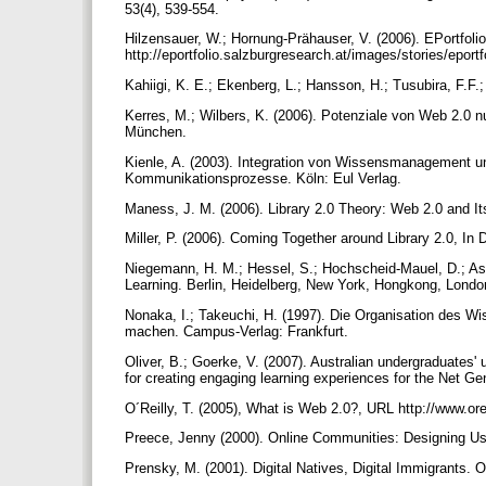
53(4), 539-554.
Hilzensauer, W.; Hornung-Prähauser, V. (2006). EPortfo
http://eportfolio.salzburgresearch.at/images/stories/eportf
Kahiigi, K. E.; Ekenberg, L.; Hansson, H.; Tusubira, F.F.;
Kerres, M.; Wilbers, K. (2006). Potenziale von Web 2.0 
München.
Kienle, A. (2003). Integration von Wissensmanagement un
Kommunikationsprozesse. Köln: Eul Verlag.
Maness, J. M. (2006). Library 2.0 Theory: Web 2.0 and Its
Miller, P. (2006). Coming Together around Library 2.0, In
Niegemann, H. M.; Hessel, S.; Hochscheid-Mauel, D.; As
Learning. Berlin, Heidelberg, New York, Hongkong, London
Nonaka, I.; Takeuchi, H. (1997). Die Organisation des 
machen. Campus-Verlag: Frankfurt.
Oliver, B.; Goerke, V. (2007). Australian undergraduates'
for creating engaging learning experiences for the Net Ge
O´Reilly, T. (2005), What is Web 2.0?, URL http://www.orei
Preece, Jenny (2000). Online Communities: Designing Usab
Prensky, M. (2001). Digital Natives, Digital Immigrants. 