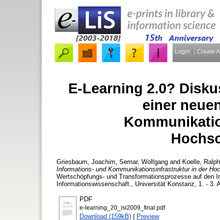
Login
Create 
E-Learning 2.0? Disk
einer neue
Kommunikation
Hochsc
Griesbaum, Joachim
,
Semar, Wolfgang
and
Koelle, Ralph
Informations- und Kommunikationsinfrastruktur in der Ho
Wertschöpfungs- und Transformationsprozesse auf den In
Informationswissenschaft., Universität Konstanz, 1. - 3. 
PDF
e-learning_20_isi2009_final.pdf
Download (159kB)
|
Preview