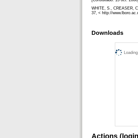
WHITE, S., CREASER, C. (2
37, < http://www.lboro.ac
Downloads
Loading.
Actions (logi