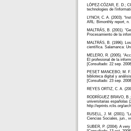
LÓPEZ-CÓZAR, E. D.; CORDÓ
technologies de l'informat
LYNCH, C. A. (2003). “Insti
ARL: Bimonthly report, n.
MALTRÁS, B. (2001). “Ge
Procesamiento de la infor
MALTRÁS, B. (1996). Los i
científica. Salamanca: U
MELERO, R. (2005). “Acceso
El profesional de la inform
[Consultado: 22 sep. 200
PESET MANCEBO, M. F. [et 
biblioteca digital y análi
[Consultado: 23 sep. 200
REYES ORTIZ, C. A. (2001)
RODRÍGUEZ BRAVO, B.; ALV
universitarias españolas (
http://eprints.rclis.org/a
RUSELL, J. M. (2001). “La
Ciencias Sociales, jun., v
SUBER, P. (2004). A very 
[Consultado: 13 oct. 2008