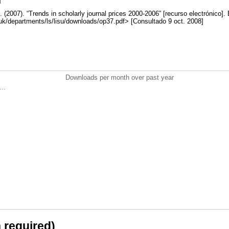
007). “Trends in scholarly journal prices 2000-2006” [recurso electrónico].
.uk/departments/ls/lisu/downloads/op37.pdf> [Consultado 9 oct. 2008]
Downloads per month over past year
..
n required)