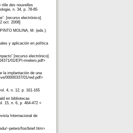
 rôle des nouvelles
ologie, n. 34, p. 78-85
e”. [recurso electrónico].
 2 oct. 2008]
; PINTO MOLINA, M. (eds.).
les y aplicación en política
mpacto” [recurso electrónico].
00004371/01/EPI-rmelero.pdf>
e la implantación de una
chive/00000337/01/red.pdf>
ol. 4, n. 12, p. 161-165
ld en bibliotecas
ol. 15, n. 6, p. 464-472 <
vista Internacional de
edu/~peters/fos/brief.htm>