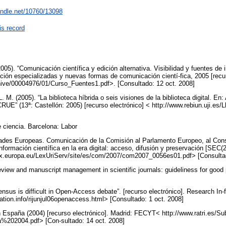
handle.net/10760/13098
is record
. “Comunicación científica y edición alternativa. Visibilidad y fuentes de 
ión especializadas y nuevas formas de comunicación cientí-fica, 2005 [recur
archive/00004976/01/Curso_Fuentes1.pdf>. [Consultado: 12 oct. 2008]
(2005). “La biblioteca híbrida o seis visiones de la biblioteca digital. En
RUE” (13ª: Castellón: 2005) [recurso electrónico] < http://www.rebiun.uji.es/
ciencia. Barcelona: Labor
des Europeas. Comunicación de la Comisión al Parlamento Europeo, al Con
nformación científica en la era digital: acceso, difusión y preservación [SEC(
-lex.europa.eu/LexUriServ/site/es/com/2007/com2007_0056es01.pdf> [Consulta
view and manuscript management in scientific journals: guideliness for good p
sus is difficult in Open-Access debate”. [recurso electrónico]. Research In-fo
ation.info/rijunjul06openaccess.html> [Consultado: 1 oct. 2008]
n España (2004) [recurso electrónico]. Madrid: FECYT< http://www.ratri.es/S
202004.pdf> [Con-sultado: 14 oct. 2008]