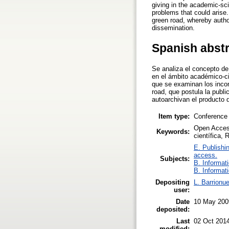
giving in the academic-sci
problems that could arise
green road, whereby author
dissemination.
Spanish abst
Se analiza el concepto de
en el ámbito académico-cie
que se examinan los inco
road, que postula la publi
autoarchivan el producto d
Item type:
Conference
Open Access
Keywords:
científica,
E. Publishi
access.
Subjects:
B. Informat
B. Informat
Depositing
L. Barrionu
user:
Date
10 May 200
deposited:
Last
02 Oct 201
modified: