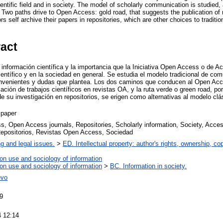
entific field and in society. The model of scholarly communication is studied,
. Two paths drive to Open Access: gold road, that suggests the publication of 
s self archive their papers in repositories, which are other choices to tradition
ract
 información científica y la importancia que la Iniciativa Open Access o de Ac
ntífico y en la sociedad en general. Se estudia el modelo tradicional de comu
nvenientes y dudas que plantea. Los dos caminos que conducen al Open Acce
cación de trabajos científicos en revistas OA, y la ruta verde o green road, por
e su investigación en repositorios, se erigen como alternativas al modelo clás
 paper
, Open Access journals, Repositories, Scholarly information, Society, Acces
 Repositorios, Revistas Open Access, Sociedad
ng and legal issues.
>
ED. Intellectual property: author's rights, ownership, co
ion use and sociology of information
ion use and sociology of information
>
BC. Information in society.
evo
9
4 12:14