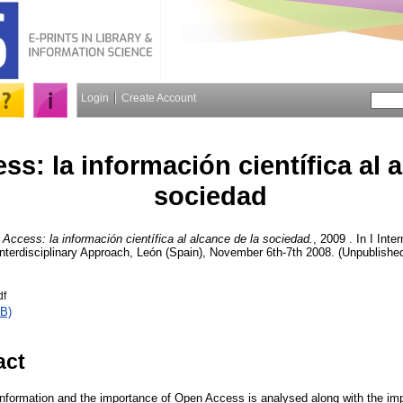
Login
Create Account
s: la información científica al a
sociedad
Access: la información científica al alcance de la sociedad.
, 2009 . In I Inte
Interdisciplinary Approach, León (Spain), November 6th-7th 2008. (Unpublishe
df
B)
act
nformation and the importance of Open Access is analysed along with the impor