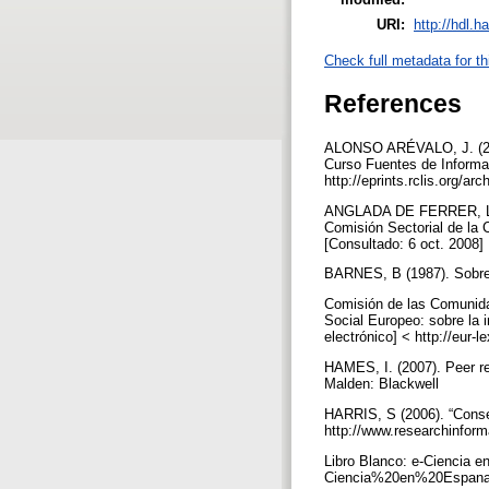
URI:
http://hdl.
Check full metadata for th
References
ALONSO ARÉVALO, J. (2005)
Curso Fuentes de Informac
http://eprints.rclis.org/
ANGLADA DE FERRER, L. M. 
Comisión Sectorial de la C
[Consultado: 6 oct. 2008]
BARNES, B (1987). Sobre 
Comisión de las Comunida
Social Europeo: sobre la i
electrónico] < http://eur
HAMES, I. (2007). Peer re
Malden: Blackwell
HARRIS, S (2006). “Consen
http://www.researchinform
Libro Blanco: e-Ciencia e
Ciencia%20en%20Espana%