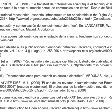
N, J. A. (1991). “Le transfert de l'information scientifique et technique: le
ion face à la crise du modele actuel de communica-tion écrite“. Revue de Bibli
tutional repositories: essential infraestructure for scholarship in the Digital Ag
 226 < http://www.arl.org/resources/pubs/br/br226/br226ir.shtml> [Consultado:
neración y comunicación del conocimiento científico”. En: LANCASTER, W.
mación científica. Madrid: Arco/Libros
ndicadores bibliométricos en el estudio de la ciencia: fundamentos conceptua
niversidad
 abierto a las publicaciones científicas: definición, recursos, copyright e i
ación, vol. 14, n. 4 (jul.-ago.), p. 255-266 < http://eprints.rclis.org/archive/
8]
al.]. (2002). “Red española de trabajos científicos. Estudio de viabilidad d
sis de sus derechos de autor” [recurso electrónico] < http://eprints.rclis.org/ar
8]
. “Recomendaciones para escribir un artículo científico”. MEDUNAB, dic., v
ITE DÍEZ, M. L. (2006) “El uso de las revistas-e suministradas por Emera
2002-2005)” [recurso electrónico]. El profesional de la información, nov.-dic. v
rchive/00009567/01/vol15_6.5.pdf> [Consultado: 10 oct. 2008]
 comunicación científica a comienzos del siglo XXI” [recurso electrónico]. Re
ol. 168 < http://www.oei.es/salactsi/rusell.pdf> [Consultado: 1 oct. 2008]
brief introduction to Open Access [recurso electrónico] < http://www.earlham.
]