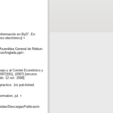
información en ByD”. En:
so electrónico] <
: Asamblea General de Rebiun:
LluisAnglada.ppt>.
sejo y al Comité Económico y
2007)181], (2007) [recurso
do: 12 oct. 2008]
ractice. 1st pub-lished.
rmation, jul. <
ubidas/DescargasPublicas/e-