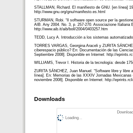
STALLMAN, Richard. El manifiesto de GNU. [en línea] 198
http://www.gnu.org/gnu/manifesto.es.html
STURMAN, Robi. “Il software open source per la gestione in
AIB. Any 2004. No. 3, p. 257-270. Associazione Italiana Bi
http://www.aib.it/aib/boll/2004/0403257.htm
TEDD, Lucy A. Introducción a los sistemas automatizados
TORRES VARGAS, Georgina Araceli y ZURITA SÁNCHEZ, Jua
ciberespacio público? En: Documentación de las Ciencias 
Septiembre 2008]. Disponible en Internet: http://eprints.r
WILLIAMS, Trevor I. Historia de la tecnología: desde 17
ZURITA SÁNCHEZ, Juan Manuel. “Software libre y libre acc
línea]. En: Memorias de las XXXIV Jornadas Mexicanas de
noviembre 2008]. Disponible en Internet: http://epri
Downloads
Download
Loading...