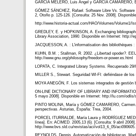
GARCÍA MELERO, Luis Ángel y GARCÍA CAMARERO, Ernest
GÓMEZ SÁNCHEZ, Rafael. Software Libre Vs. Software pro
2, Otoño p. 125-126. [Consulta: 25 Nov. 2008]. Disponible
http://www.historia-actual.com/HAO/Volumes/Volume1/Is
GREDLEY, E. y HOPKINSON, A. Exchanging bibliographic d
Library Association, 1990. Disponible en Internet: http://
JACQUESSON, A. : L'informatisation des bibliothèques : hi
KUHN, B.M. ; Stallman, R. 2002. ¿Libertad opoder?. EEUU.
http://www.gnu.org/philosophy/freedom-or-power.es.html
LOPATA, C. Integrated Library Systems. Recuperado 29/
MILLER S., Stewart. Seguridad WI-FI: defiéndase de los
MOYA ANEGÓN, F. Los sistemas integrados de gestión b
ON-LINE DICTIONARY OF LIBRARY AND INFORMATION SCI
5 mayo 2008]. Disponible en Internet: http://lu.com/odli
PINTO MOLINA, María y GÓMEZ CAMARERO, Carmen. La ci
perspectivas. Asturias, España: Trea, 2004.
PORCEL ITURRALDE, María Laura y RODRÍGUEZ MEDEROS, M
línea]. En: ACIMED. 2005,13 (6). [Consulta: 9 abril 2008].
http://www.bvs.sld.cu/revistas/aci/vol13_6_05/aci09060
REYNOLDS, Dennis. Automatización de bibliotecas. Mad