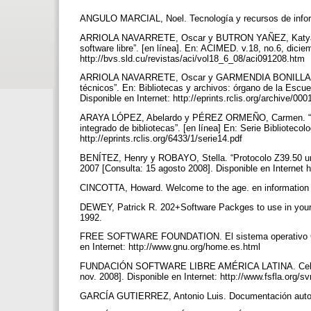
ANGULO MARCIAL, Noel. Tecnología y recursos de infor
ARRIOLA NAVARRETE, Oscar y BUTRON YAÑEZ, Katya.“Sis
software libre”. [en línea]. En: ACIMED. v.18, no.6, dicie
http://bvs.sld.cu/revistas/aci/vol18_6_08/aci091208.htm
ARRIOLA NAVARRETE, Oscar y GARMENDIA BONILLA, Lovan
técnicos”. En: Bibliotecas y archivos: órgano de la Escue
Disponible en Internet: http://eprints.rclis.org/archiv
ARAYA LÓPEZ, Abelardo y PÉREZ ORMEÑO, Carmen. “Aplic
integrado de bibliotecas”. [en línea] En: Serie Bibliotecol
http://eprints.rclis.org/6433/1/serie14.pdf
BENÍTEZ, Henry y ROBAYO, Stella. “Protocolo Z39.50 una 
2007 [Consulta: 15 agosto 2008]. Disponible en Internet h
CINCOTTA, Howard. Welcome to the age. en information 
DEWEY, Patrick R. 202+Software Packges to use in your li
1992.
FREE SOFTWARE FOUNDATION. El sistema operativo GNU, 
en Internet: http://www.gnu.org/home.es.html
FUNDACIÓN SOFTWARE LIBRE AMÉRICA LATINA. Celebrando
nov. 2008]. Disponible en Internet: http://www.fsfla.org/
GARCÍA GUTIERREZ, Antonio Luis. Documentación automa