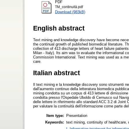
PDF
TM_continuità.pdf
Download (983kB)
English abstract
Text mining and knowledge discovery have become necessa
the continual growth of published biomedical literature. T
collection of 413 discharge letters of heart failure patien
Milan - Italy). Its aim was to evaluate the informational 
Commission International. Text mining was used as a metho
care.
Italian abstract
Il text mining e la knowledge discovery sono strumenti nec
dall'aumento continuo della letteratura biomedica pubblicat
mining condotta su un corpus di 413 lettere di dimissione
condotta presso l'Ospedale Uboldo di Cernusco sul Naviglio
delle lettere in riferimento allo standard ACC 3.2 di Join
per valutare la continuità dell'informazione come parte del
Item type:
Presentation
Keywords:
text mining, continuity of healthcare, 
I. Information treatment for informati