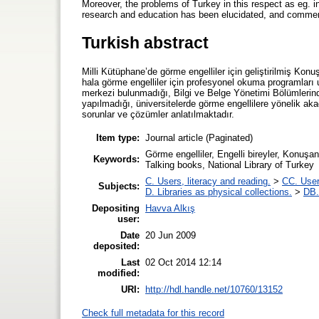
Moreover, the problems of Turkey in this respect as eg. ins
research and education has been elucidated, and comme
Turkish abstract
Milli Kütüphane’de görme engelliler için geliştirilmiş Konu
hala görme engelliler için profesyonel okuma programları
merkezi bulunmadığı, Bilgi ve Belge Yönetimi Bölümlerinde
yapılmadığı, üniversitelerde görme engellilere yönelik ak
sorunlar ve çözümler anlatılmaktadır.
Item type:
Journal article (Paginated)
Görme engelliler, Engelli bireyler, Konuşan
Keywords:
Talking books, National Library of Turkey
C. Users, literacy and reading.
>
CC. User
Subjects:
D. Libraries as physical collections.
>
DB. 
Depositing
Havva Alkış
user:
Date
20 Jun 2009
deposited:
Last
02 Oct 2014 12:14
modified:
URI:
http://hdl.handle.net/10760/13152
Check full metadata for this record