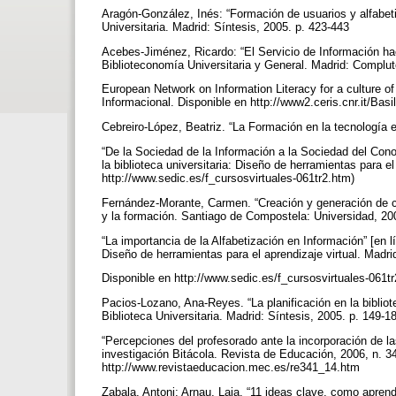
Aragón-González, Inés: “Formación de usuarios y alfabetiz
Universitaria. Madrid: Síntesis, 2005. p. 423-443
Acebes-Jiménez, Ricardo: “El Servicio de Información ha
Biblioteconomía Universitaria y General. Madrid: Complu
European Network on Information Literacy for a culture of 
Informacional. Disponible en http://www2.ceris.cnr.it/Bas
Cebreiro-López, Beatriz. “La Formación en la tecnología 
“De la Sociedad de la Información a la Sociedad del Conoc
la biblioteca universitaria: Diseño de herramientas para e
http://www.sedic.es/f_cursosvirtuales-061tr2.htm)
Fernández-Morante, Carmen. “Creación y generación de co
y la formación. Santiago de Compostela: Universidad, 2
“La importancia de la Alfabetización en Información” [en lí
Diseño de herramientas para el aprendizaje virtual. Madr
Disponible en http://www.sedic.es/f_cursosvirtuales-061t
Pacios-Lozano, Ana-Reyes. “La planificación en la bibliote
Biblioteca Universitaria. Madrid: Síntesis, 2005. p. 149-
“Percepciones del profesorado ante la incorporación de l
investigación Bitácola. Revista de Educación, 2006, n. 34
http://www.revistaeducacion.mec.es/re341_14.htm
Zabala, Antoni; Arnau, Laia. “11 ideas clave, como apre