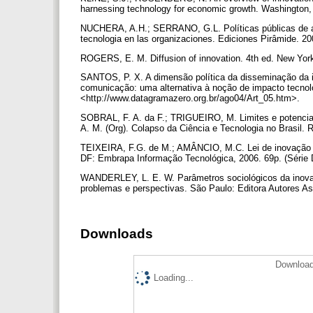
harnessing technology for economic growth. Washington
NUCHERA, A.H.; SERRANO, G.L. Políticas públicas de apoy
tecnologia en las organizaciones. Ediciones Pirâmide. 2
ROGERS, E. M. Diffusion of innovation. 4th ed. New Yor
SANTOS, P. X. A dimensão política da disseminação da i
comunicação: uma alternativa à noção de impacto tecnol
<http://www.datagramazero.org.br/ago04/Art_05.htm>.
SOBRAL, F. A. da F.; TRIGUEIRO, M. Limites e potencia
A. M. (Org). Colapso da Ciência e Tecnologia no Brasil.
TEIXEIRA, F.G. de M.; AMÂNCIO, M.C. Lei de inovação tec
DF: Embrapa Informação Tecnológica, 2006. 69p. (Série
WANDERLEY, L. E. W. Parâmetros sociológicos da inovaç
problemas e perspectivas. São Paulo: Editora Autores A
Downloads
Download
Loading...