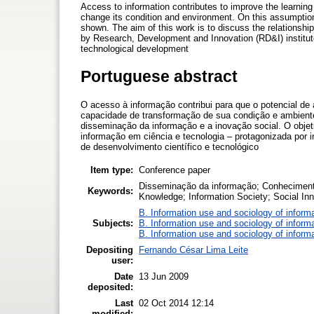
Access to information contributes to improve the learning 
change its condition and environment. On this assumption,
shown. The aim of this work is to discuss the relationsh
by Research, Development and Innovation (RD&I) institute
technological development
Portuguese abstract
O acesso à informação contribui para que o potencial de
capacidade de transformação de sua condição e ambiente.
disseminação da informação e a inovação social. O objeti
informação em ciência e tecnologia – protagonizada por i
de desenvolvimento científico e tecnológico
Item type:
Conference paper
Disseminação da informação; Conhecimento
Keywords:
Knowledge; Information Society; Social In
B. Information use and sociology of inform
Subjects:
B. Information use and sociology of inform
B. Information use and sociology of inform
Depositing
Fernando César Lima Leite
user:
Date
13 Jun 2009
deposited:
Last
02 Oct 2014 12:14
modified: