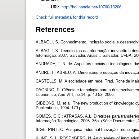
URI:
http://hdl.handle.net/10760/13206
Check full metadata for this record
References
ALBAGLI, S. Conhecimento, inclusão social e desenvolvime
ALBAGLI, S. Tecnologias da informação, inovação e des
Informação, 2007, Salvador. Anais... Salvador: UFBA, 2
ANDRADE, T. N. de. Aspectos sociais e tecnológicos das
ANDRÉ, I.; ABREU, A. Dimensões e espaços da inovação s
CASTELLS, M. A sociedade em rede. Trad. Roneide Majer
DAGNINO, R. Ciência e tecnologia para o desenvolviment
Econômico, Ano VIII, no.14, p. 43-52, 2006.
GIBBONS, M. et al. The new production of knowledge: dy
Publications, 1994. 179 p.
GOMES, G.C.; ATRASAS, A.L. Diretrizes para transferên
Informação Tecnológica, 2005. 36p. (Série Documentos, 
IBGE. PINTEC: Pesquisa Industrial Inovação Tecnológic
KLINE, S.J.; ROSENBERG, N. An overview of innovation