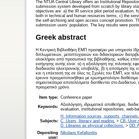
The NTUA Central Library offers an Institutional Reposit
submission system developed from scratch by library staf
objectives are: a) the IR service pilot period evaluation,
both in technical and human resources terms, c) the servi
the self-archiving and open access concept promotion. 
submission users’ population. The key results were posted 
Greek abstract
Η Κεντρική Βιβλιοθήκη ΕΜΠ προσφέρει μια υπηρεσία Ιδ
διπλωματικών, μεταπτυχιακών και διδακτορικών διατριβ
ολοκλήρου από προσωπικό της βιβλιοθήκης, καθώς επίσης 
εισήγησης αυτής είναι: α) η αξιολόγηση της πιλοτικής ε
διαδικασία ηλεκτρονικής υποβολής, β) η αποτίμηση της 
και η επέκτασή της σε όλες τις Σχολές του ΕΜΠ, και τέλ
έρευνα πραγματοποιήθηκε με ερωτηματολόγιο διαθέσιμο 
σημαντικότερα αποτελέσματα διατίθενται στο Διαδίκτυο,
πραγματικό χρόνο.
Item type:
Conference paper
Αξιολόγηση, ιδρυματικά αποθετήρια, διαδι
Keywords:
evaluation, institutional repositories, web-
H. Information sources, supports, channels
Subjects:
C. Users, literacy and reading.
>
CB. User s
D. Libraries as physical collections.
>
DD. A
Depositing
Nikolaos Kefallonitis
user: