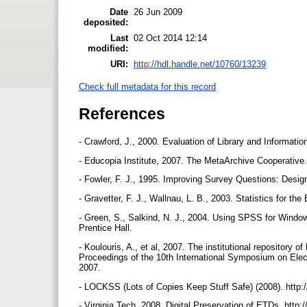
Date
26 Jun 2009
deposited:
Last
02 Oct 2014 12:14
modified:
URI:
http://hdl.handle.net/10760/13239
Check full metadata for this record
References
- Crawford, J., 2000. Evaluation of Library and Informati
- Educopia Institute, 2007. The MetaArchive Cooperative
- Fowler, F. J., 1995. Improving Survey Questions: Desi
- Gravetter, F. J., Wallnau, L. B., 2003. Statistics for t
- Green, S., Salkind, N. J., 2004. Using SPSS for Windo
Prentice Hall.
- Koulouris, A., et al, 2007. The institutional repository
Proceedings of the 10th International Symposium on Ele
2007.
- LOCKSS (Lots of Copies Keep Stuff Safe) (2008). http:
- Virginia Tech, 2008. Digital Preservation of ETDs. http: