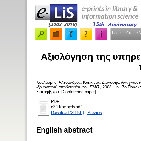
Login
Create 
Αξιολόγηση της υπηρε
Κουλούρης, Αλέξανδρος
,
Κόκκινος, Διονύσης
,
Αναγνωστό
ιδρυματικού αποθετηρίου του ΕΜΠ.
, 2008 . In 17ο Πανε
Σεπτεμβρίου. [Conference paper]
PDF
c2.1.Koyloyris.pdf
Download (288kB)
|
Preview
English abstract