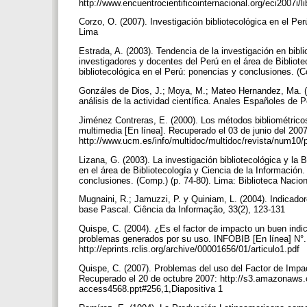
http://www.encuentrocientificointernacional.org/eci2007i
Corzo, O. (2007). Investigación bibliotecológica en el Per
Lima
Estrada, A. (2003). Tendencia de la investigación en bi
investigadores y docentes del Perú en el área de Bibliote
bibliotecológica en el Perú: ponencias y conclusiones. (C
Gonzáles de Dios, J.; Moya, M.; Mateo Hernandez, Ma. (19
análisis de la actividad científica. Anales Españoles de P
Jiménez Contreras, E. (2000). Los métodos bibliométrico
multimedia [En línea]. Recuperado el 03 de junio del 2007
http://www.ucm.es/info/multidoc/multidoc/revista/num10
Lizana, G. (2003). La investigación bibliotecológica y la
en el área de Bibliotecología y Ciencia de la Información.
conclusiones. (Comp.) (p. 74-80). Lima: Biblioteca Nacio
Mugnaini, R.; Jamuzzi, P. y Quiniam, L. (2004). Indicadore
base Pascal. Ciência da Informação, 33(2), 123-131
Quispe, C. (2004). ¿Es el factor de impacto un buen indica
problemas generados por su uso. INFOBIB [En línea] N°.
http://eprints.rclis.org/archive/00001656/01/articulo1.pdf
Quispe, C. (2007). Problemas del uso del Factor de Impa
Recuperado el 20 de octubre 2007: http://s3.amazonaws
access4568.ppt#256,1,Diapositiva 1