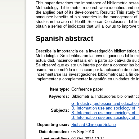
This paper describes the importance of bibliometric resea
Methodology: bibliometric research were identified and no
the applied part of its development. Results: This study fo
announce benefits of bibliometrics in the management of 
studies in the area of Health Science. Conclusions: bibli
obtain a series of indicators that will allow us to improv
Spanish abstract
Describe la importancia de la investigación bibliométrica 
Metodología: Se identificaron las investigaciones biblio
actualidad, haciendo énfasis en la parte aplicativa de su
Se observó que existe un interés por dar a conocer las b
asimismo se notó la inclinación por la aplicación de est
incrementarse las investigaciones bibliométricas; a fin de
implementar y complementar la gestión en unidades de i
Item type:
Conference paper
Keywords:
Bibliometría, Indicadores bibliométric
G. Industry, profession and education
B. Information use and sociology of i
Subjects:
B. Information use and sociology of i
B. Information use and sociology of i
Depositing user:
Richard Chiroque-Solano
Date deposited:
05 Sep 2010
Last modified:
02 Oct 2014 12:14