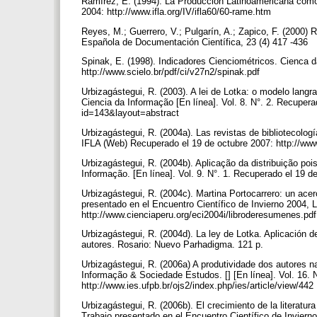
Ramírez, E. (1994). La Producción Latinoamericana como 
2004: http://www.ifla.org/IV/ifla60/60-rame.htm
Reyes, M.; Guerrero, V.; Pulgarín, A.; Zapico, F. (2000) 
Española de Documentación Científica, 23 (4) 417 -436
Spinak, E. (1998). Indicadores Cienciométricos. Cienca d
http://www.scielo.br/pdf/ci/v27n2/spinak.pdf
Urbizagástegui, R. (2003). A lei de Lotka: o modelo langr
Ciencia da Informação [En línea]. Vol. 8. N°. 2. Recupera
id=143&layout=abstract
Urbizagástegui, R. (2004a). Las revistas de bibliotecolog
IFLA (Web) Recuperado el 19 de octubre 2007: http://www.
Urbizagástegui, R. (2004b). Aplicação da distribuição po
Informação. [En línea]. Vol. 9. N°. 1. Recuperado el 19 d
Urbizagástegui, R. (2004c). Martina Portocarrero: un acerc
presentado en el Encuentro Científico de Invierno 2004, 
http://www.cienciaperu.org/eci2004i/libroderesumenes.pd
Urbizagástegui, R. (2004d). La ley de Lotka. Aplicación d
autores. Rosario: Nuevo Parhadigma. 121 p.
Urbizagástegui, R. (2006a) A produtividade dos autores n
Informação & Sociedade Estudos. [] [En línea]. Vol. 16. 
http://www.ies.ufpb.br/ojs2/index.php/ies/article/view/442
Urbizagástegui, R. (2006b). El crecimiento de la literatur
Trabajo presentado en el Encuentro Científico de Inviern