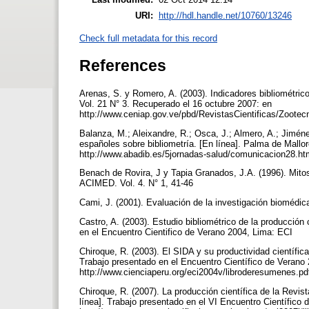
URI:
http://hdl.handle.net/10760/13246
Check full metadata for this record
References
Arenas, S. y Romero, A. (2003). Indicadores bibliométricos
Vol. 21 N° 3. Recuperado el 16 octubre 2007: en
http://www.ceniap.gov.ve/pbd/RevistasCientificas/Zootec
Balanza, M.; Aleixandre, R.; Osca, J.; Almero, A.; Jiméne
españoles sobre bibliometría. [En línea]. Palma de Mall
http://www.abadib.es/5jornadas-salud/comunicacion28.h
Benach de Rovira, J y Tapia Granados, J.A. (1996). Mitos 
ACIMED. Vol. 4. N° 1, 41-46
Cami, J. (2001). Evaluación de la investigación biomédic
Castro, A. (2003). Estudio bibliométrico de la producción
en el Encuentro Cientifico de Verano 2004, Lima: ECI
Chiroque, R. (2003). El SIDA y su productividad científica
Trabajo presentado en el Encuentro Científico de Verano
http://www.cienciaperu.org/eci2004v/libroderesumenes.p
Chiroque, R. (2007). La producción científica de la Revis
línea]. Trabajo presentado en el VI Encuentro Científico