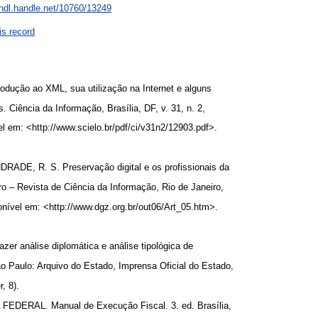
/hdl.handle.net/10760/13249
is record
dução ao XML, sua utilização na Internet e alguns
 Ciência da Informação, Brasília, DF, v. 31, n. 2,
l em: <http://www.scielo.br/pdf/ci/v31n2/12903.pdf>.
.
ADE, R. S. Preservação digital e os profissionais da
o – Revista de Ciência da Informação, Rio de Janeiro,
sponível em: <http://www.dgz.org.br/out06/Art_05.htm>.
.
er análise diplomática e análise tipológica de
o Paulo: Arquivo do Estado, Imprensa Oficial do Estado,
r, 8).
DERAL. Manual de Execução Fiscal. 3. ed. Brasília,