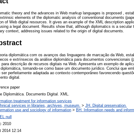
act
lomatic theory and the advances in Web markup languages is proposed , estab
 extrinsic elements of the diplomatic analysis of conventional documents (pa
ion of Web digital resources. It gives an example of the XML description applic
 using a legal document. Results show that, although diplomatics is a secular t
y context, addressing issues related to the origin of digital documents.
bstract
teoria diplomática com os avanços das linguagens de marcação da Web, es
secos e extrínsecos da análise diplomática para documentos convencionais (
para descrição de recursos digitais na Web. Apresenta um exemplo de apli
 diplomática, tomando-se como base um documento jurídico. Conclui que em
de ser perfeitamente adaptada ao contexto contemporâneo favorecendo questõ
nto digital.
rence paper
se Diplomática. Documento Digital. XML.
ormation treatment for information services
hnical services in libraries, archives, museum.
>
JH. Digital preservation.
ormation use and sociology of information
>
BH. Information needs and inform
EL null
c 2010
t 2014 12:14