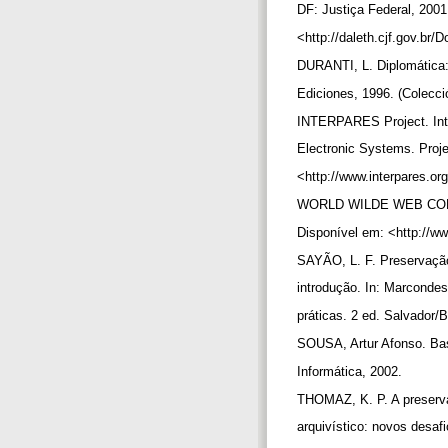
DF: Justiça Federal, 200
<http://daleth.cjf.gov.br
DURANTI, L. Diplomática
Ediciones, 1996. (Colecció
INTERPARES Project. Int
Electronic Systems. Proj
<http://www.interpares.o
WORLD WILDE WEB CONS
Disponível em: <http://w
SAYÃO, L. F. Preservação 
introdução. In: Marcondes,
práticas. 2 ed. Salvador/
SOUSA, Artur Afonso. Ba
Informática, 2002.
THOMAZ, K. P. A preserv
arquivístico: novos desaf