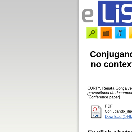
Conjugand
no contex
CURTY, Renata Gonçalve
proveniência de documento
[Conference paper]
PDF
Conjugando_dip
Download (144k