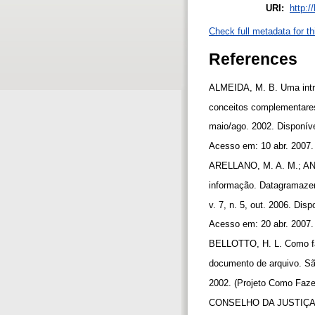
URI:
http:/
Check full metadata for th
References
ALMEIDA, M. B. Uma intro
conceitos complementares.
maio/ago. 2002. Disponíve
Acesso em: 10 abr. 2007
ARELLANO, M. A. M.; ANDR
informação. Datagramazer
v. 7, n. 5, out. 2006. Di
Acesso em: 20 abr. 2007
BELLOTTO, H. L. Como faz
documento de arquivo. Sã
2002. (Projeto Como Faze
CONSELHO DA JUSTIÇA FE