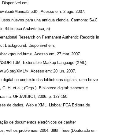
1. Disponível em:
/Download/Manual3.pdf>. Acesso em: 2 ago. 2007.
: usos nuevos para una antigua ciencia. Carmona: S&C
n Biblioteca Archivística, 5).
ernational Research on Permanent Authentic Records in
ect Background. Disponível em:
rg/background.htm>. Acesso em: 27 mar. 2007.
ORTIUM. Extensible Markup Language (XML).
ww.w3.org/XML/>. Acesso em: 20 jun. 2007.
digital no contexto das bibliotecas digitais: uma breve
 C. H. et al.; (Orgs.). Biblioteca digital: saberes e
Brasília: UFBA/IBICT, 2006. p. 127-150.
ses de dados, Web e XML. Lisboa: FCA Editora de
ação de documentos eletrônicos de caráter
ios, velhos problemas. 2004. 388f. Tese (Doutorado em