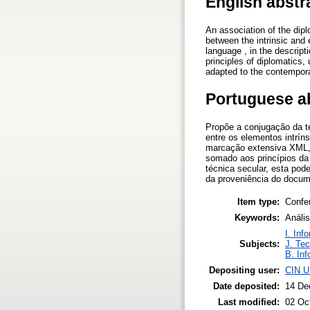
English abstr
An association of the dip
between the intrinsic and
language , in the descript
principles of diplomatics,
adapted to the contemporar
Portuguese a
Propõe a conjugação da 
entre os elementos intrín
marcação extensiva XML, 
somado aos princípios da
técnica secular, esta po
da proveniência do docume
Item type:
Confe
Keywords:
Análi
I. Inf
Subjects:
J. Tec
B. Inf
Depositing user:
CIN U
Date deposited:
14 De
Last modified:
02 Oc