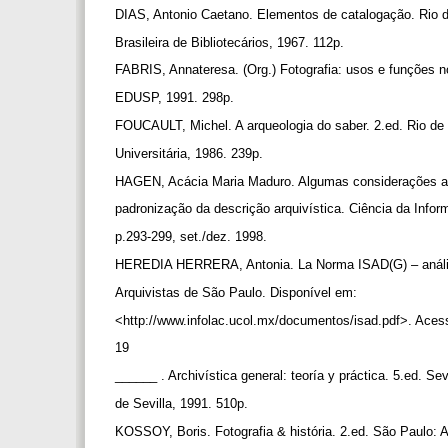
DIAS, Antonio Caetano. Elementos de catalogação. Rio 
Brasileira de Bibliotecários, 1967. 112p.
FABRIS, Annateresa. (Org.) Fotografia: usos e funções 
EDUSP, 1991. 298p.
FOUCAULT, Michel. A arqueologia do saber. 2.ed. Rio de
Universitária, 1986. 239p.
HAGEN, Acácia Maria Maduro. Algumas considerações a 
padronização da descrição arquivística. Ciência da Inform
p.293-299, set./dez. 1998.
HEREDIA HERRERA, Antonia. La Norma ISAD(G) – anális
Arquivistas de São Paulo. Disponível em:
<http://www.infolac.ucol.mx/documentos/isad.pdf>. Aces
19
______ . Archivística general: teoría y práctica. 5.ed. Sev
de Sevilla, 1991. 510p.
KOSSOY, Boris. Fotografia & história. 2.ed. São Paulo: At