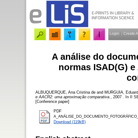
Login
Create 
A análise do docume
normas ISAD(G) e
co
ALBUQUERQUE, Ana Cristina de
and
MURGUIA, Eduard
e AACR2: uma aproximação comparativa.
, 2007 . In I
[Conference paper]
PDF
A_ANÁLISE_DO_DOCUMENTO_FOTOGRÁFICO_
Download (119kB)