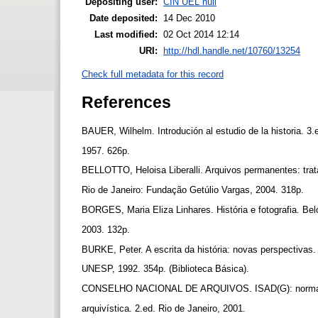
Depositing user:
CIN UEL null
Date deposited:
14 Dec 2010
Last modified:
02 Oct 2014 12:14
URI:
http://hdl.handle.net/10760/13254
Check full metadata for this record
References
BAUER, Wilhelm. Introdución al estudio de la historia. 3
1957. 626p.
BELLOTTO, Heloisa Liberalli. Arquivos permanentes: tra
Rio de Janeiro: Fundação Getúlio Vargas, 2004. 318p.
BORGES, Maria Eliza Linhares. História e fotografia. Bel
2003. 132p.
BURKE, Peter. A escrita da história: novas perspectivas
UNESP, 1992. 354p. (Biblioteca Básica).
CONSELHO NACIONAL DE ARQUIVOS. ISAD(G): norma g
arquivística. 2.ed. Rio de Janeiro, 2001.