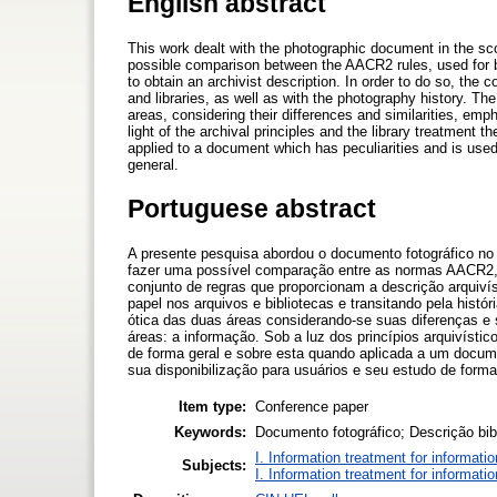
English abstract
This work dealt with the photographic document in the sco
possible comparison between the AACR2 rules, used for bib
to obtain an archivist description. In order to do so, the 
and libraries, as well as with the photography history. 
areas, considering their differences and similarities, emp
light of the archival principles and the library treatment t
applied to a document which has peculiarities and is used i
general.
Portuguese abstract
A presente pesquisa abordou o documento fotográfico no 
fazer uma possível comparação entre as normas AACR2, ut
conjunto de regras que proporcionam a descrição arquiví
papel nos arquivos e bibliotecas e transitando pela históri
ótica das duas áreas considerando-se suas diferenças e
áreas: a informação. Sob a luz dos princípios arquivístic
de forma geral e sobre esta quando aplicada a um docume
sua disponibilização para usuários e seu estudo de forma
Item type:
Conference paper
Keywords:
Documento fotográfico; Descrição bibl
I. Information treatment for informati
Subjects:
I. Information treatment for informati