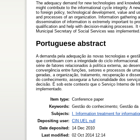
The adequacy demand for new technologies and knowledge
might contribute to the informational cycle integrity. A
to foreign policy, technological development, value and 
and processes of an organization. Information gathering a
dissemination of information is extremely important to pr
qualification and help with decision-making processes. It 
Municipal Secretary of Social Services was implemented
Portuguese abstract
A demanda pela adequação às novas tecnologias e gestã
que contribuam com a integridade do ciclo informaciona
série de fatores relacionados à política externa, ao des
convergência entre funções, setores e processos de um
geradas, a organização, tratamento, recuperação e diss
do conhecimento, assegurar a funcionalidade dos serviç
decisão. É sob este contexto que o Serviço Interno de In
implementado.
Item type:
Conference paper
Keywords:
Gestão do conhecimento; Gestão da 
Subjects:
I. Information treatment for informati
Depositing user:
CIN UEL null
Date deposited:
14 Dec 2010
Last modified:
02 Oct 2014 12:14