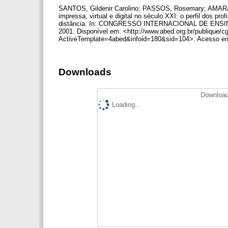
SANTOS, Gildenir Carolino; PASSOS, Rosemary; AMARAL,
impressa, virtual e digital no século XXI: o perfil dos pr
distância. In: CONGRESSO INTERNACIONAL DE ENSINO À 
2001. Disponível em: <http://www.abed.org.br/publique/cg
ActiveTemplate=4abed&infoid=180&sid=104>. Acesso em
Downloads
Download
Loading...