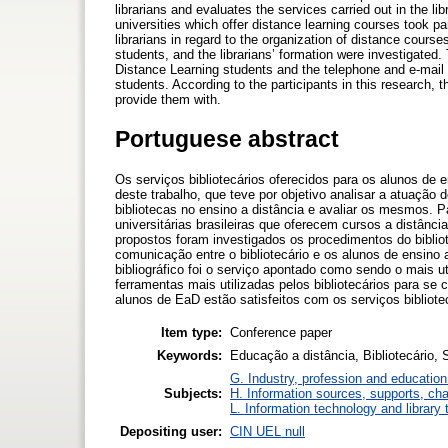
librarians and evaluates the services carried out in the lib
universities which offer distance learning courses took p
librarians in regard to the organization of distance cour
students, and the librarians’ formation were investigated
Distance Learning students and the telephone and e-mail 
students. According to the participants in this research, t
provide them with.
Portuguese abstract
Os serviços bibliotecários oferecidos para os alunos de e
deste trabalho, que teve por objetivo analisar a atuação
bibliotecas no ensino a distância e avaliar os mesmos. P
universitárias brasileiras que oferecem cursos a distânc
propostos foram investigados os procedimentos do bibliot
comunicação entre o bibliotecário e os alunos de ensino
bibliográfico foi o serviço apontado como sendo o mais u
ferramentas mais utilizadas pelos bibliotecários para s
alunos de EaD estão satisfeitos com os serviços bibliotec
Item type:
Conference paper
Keywords:
Educação a distância, Bibliotecário, Se
G. Industry, profession and education
Subjects:
H. Information sources, supports, ch
L. Information technology and library
Depositing user:
CIN UEL null