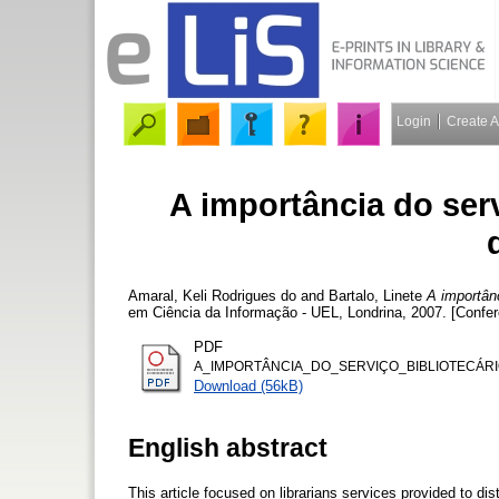
Login
Create 
A importância do serv
Amaral, Keli Rodrigues do
and
Bartalo, Linete
A importânc
em Ciência da Informação - UEL, Londrina, 2007. [Confe
PDF
A_IMPORTÂNCIA_DO_SERVIÇO_BIBLIOTECÁRI
Download (56kB)
English abstract
This article focused on librarians services provided to dis