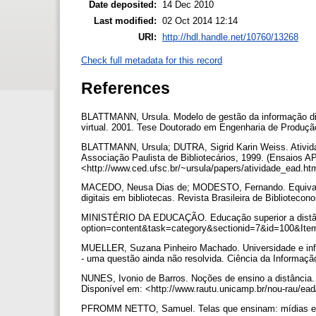
Date deposited:
14 Dec 2010
Last modified:
02 Oct 2014 12:14
URI:
http://hdl.handle.net/10760/13268
Check full metadata for this record
References
BLATTMANN, Ursula. Modelo de gestão da informação digi
virtual. 2001. Tese Doutorado em Engenharia de Produção
BLATTMANN, Ursula; DUTRA, Sigrid Karin Weiss. Ativida
Associação Paulista de Bibliotecários, 1999. (Ensaios AP
<http://www.ced.ufsc.br/~ursula/papers/atividade_ead.ht
MACEDO, Neusa Dias de; MODESTO, Fernando. Equivalênc
digitais em bibliotecas. Revista Brasileira de Bibliotec
MINISTÉRIO DA EDUCAÇÃO. Educação superior a distânci
option=content&task=category&sectionid=7&id=100&Ite
MUELLER, Suzana Pinheiro Machado. Universidade e infor
- uma questão ainda não resolvida. Ciência da Informação,
NUNES, Ivonio de Barros. Noções de ensino a distância. R
Disponível em: <http://www.rautu.unicamp.br/nou-rau/e
PFROMM NETTO, Samuel. Telas que ensinam: mídias e a