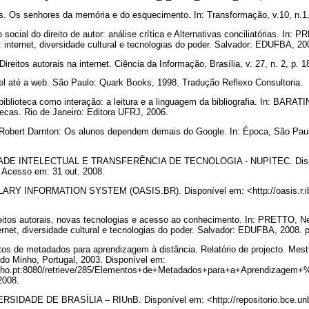
. Os senhores da memória e do esquecimento. In: Transformação, v.10, n.1, 
cial do direito de autor: análise crítica e Alternativas conciliatórias. In:
 internet, diversidade cultural e tecnologias do poder. Salvador: EDUFBA, 2
eitos autorais na internet. Ciência da Informação, Brasília, v. 27, n. 2, p. 
 até a web. São Paulo: Quark Books, 1998. Tradução Reflexo Consultoria.
lioteca como interação: a leitura e a linguagem da bibliografia. In: BARAT
otecas. Rio de Janeiro: Editora UFRJ, 2006.
Robert Darnton: Os alunos dependem demais do Google. In: Época, São Paulo,
E INTELECTUAL E TRANSFERÊNCIA DE TECNOLOGIA - NUPITEC. Dispo
/> Acesso em: 31 out. 2008.
 INFORMATION SYSTEM (OASIS.BR). Disponível em: <http://oasis.r.ibic
tos autorais, novas tecnologias e acesso ao conhecimento. In: PRETTO, N
ernet, diversidade cultural e tecnologias do poder. Salvador: EDUFBA, 2008. 
s de metadados para aprendizagem à distância. Relatório de projecto. Mes
do Minho, Portugal, 2003. Disponível em:
minho.pt:8080/retrieve/285/Elementos+de+Metadados+para+a+Aprendizag
 2008.
DADE DE BRASÍLIA – RIUnB. Disponível em: <http://repositorio.bce.unb.