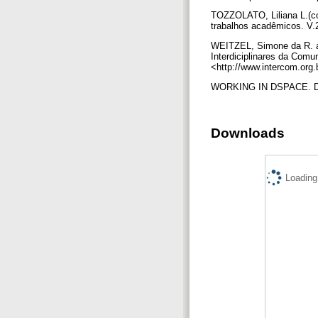
TOZZOLATO, Liliana L.(co
trabalhos acadêmicos. V.2
WEITZEL, Simone da R. at 
Interdiciplinares da Comu
<http://www.intercom.org
WORKING IN DSPACE. Disp
Downloads
Loading.