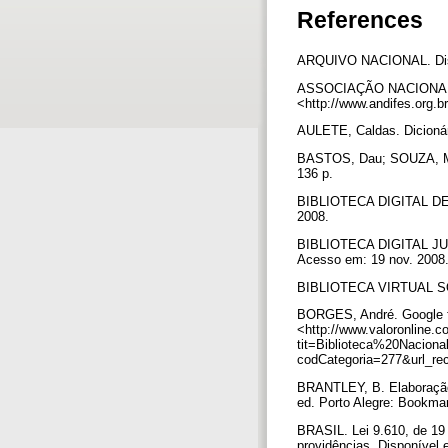
References
ARQUIVO NACIONAL. Dispon
ASSOCIAÇÃO NACIONAL 
<http://www.andifes.org
AULETE, Caldas. Dicionári
BASTOS, Dau; SOUZA, Mar
136 p.
BIBLIOTECA DIGITAL DE 
2008.
BIBLIOTECA DIGITAL JUR
Acesso em: 19 nov. 2008
BIBLIOTECA VIRTUAL SOB
BORGES, André. Google fe
<http://www.valoronline.
tit=Biblioteca%20Naci
codCategoria=277&url_re
BRANTLEY, B. Elaboração 
ed. Porto Alegre: Bookma
BRASIL. Lei 9.610, de 19 d
providências. Disponível 