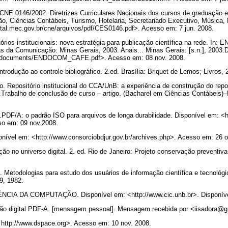
NE 0146/2002. Diretrizes Curriculares Nacionais dos cursos de graduação em
o, Ciências Contábeis, Turismo, Hotelaria, Secretariado Executivo, Música, 
ortal.mec.gov.br/cne/arquivos/pdf/CES0146.pdf>. Acesso em: 7 jun. 2008.
tórios institucionais: nova estratégia para publicação científica na rede. I
s da Comunicação: Minas Gerais, 2003. Anais... Minas Gerais: [s.n.], 2003.
r/dmdocuments/ENDOCOM_CAFE.pdf>. Acesso em: 08 nov. 2008.
odução ao controle bibliográfico. 2.ed. Brasília: Briquet de Lemos; Livros,
Repositório institucional do CCA/UnB: a experiência de construção do repos
.Trabalho de conclusão de curso – artigo. (Bacharel em Ciências Contábeis
DF/A: o padrão ISO para arquivos de longa durabilidade. Disponível em: <h
o em: 09 nov.2008.
el em: <http://www.consorciobdjur.gov.br/archives.php>. Acesso em: 26 o
 no universo digital. 2. ed. Rio de Janeiro: Projeto conservação preventiva
Metodologias para estudo dos usuários de informação científica e tecnológi
19, 1982.
A DA COMPUTAÇÃO. Disponível em: <http://www.cic.unb.br>. Disponível
ção digital PDF-A. [mensagem pessoal]. Mensagem recebida por <iisadora@
http://www.dspace.org>. Acesso em: 10 nov. 2008.