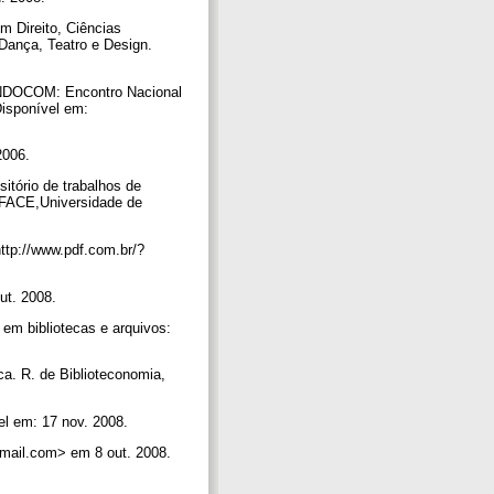
 Direito, Ciências
Dança, Teatro e Design.
n: ENDOCOM: Encontro Nacional
Disponível em:
 2006.
itório de trabalhos de
)–FACE,Universidade de
ttp://www.pdf.com.br/?
ut. 2008.
 em bibliotecas e arquivos:
ca. R. de Biblioteconomia,
 em: 17 nov. 2008.
gmail.com> em 8 out. 2008.