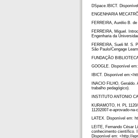
DSpace.IBICT. Disponível
ENGENHARIA MECATRÔNICA.
FERREIRA, Aurélio B. de H
FERREIRA, Miguel. Introdu
Engenharia da Universida
FERREIRA, Sueli M. S. P.
São Paulo/Cengage Learn
FUNDAÇÃO BIBLIOTECA NA
GOOGLE. Disponível em: <
IBICT. Disponível em:<htt
INACIO FILHO, Geraldo. A
trabalho pedagógico).
INSTITUTO ANTONIO CARLO
KURAMOTO, H. PL 1120/200
11202007-e-aprovado-na-c
LATEX. Disponível em: htt
LEITE, Fernando César Li
conhecimento científico. 
Disponível em: <http://e