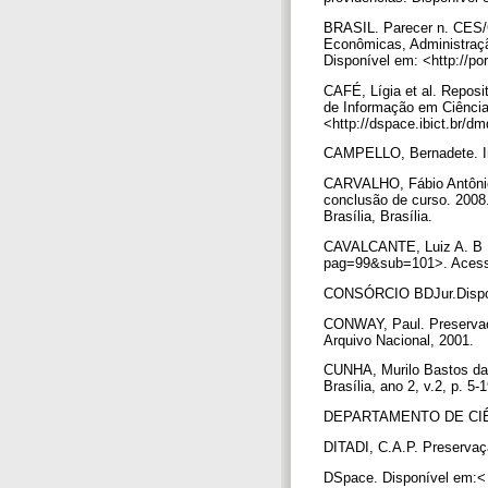
BRASIL. Parecer n. CES/C
Econômicas, Administraçã
Disponível em: <http://p
CAFÉ, Lígia et al. Reposi
de Informação em Ciência
<http://dspace.ibict.b
CAMPELLO, Bernadete. Intr
CARVALHO, Fábio Antônio. 
conclusão de curso. 2008
Brasília, Brasília.
CAVALCANTE, Luiz A. B .P
pag=99&sub=101>. Acess
CONSÓRCIO BDJur.Disponív
CONWAY, Paul. Preservação
Arquivo Nacional, 2001.
CUNHA, Murilo Bastos da. 
Brasília, ano 2, v.2, p. 5-
DEPARTAMENTO DE CIÊNCI
DITADI, C.A.P. Preserva
DSpace. Disponível em:< 