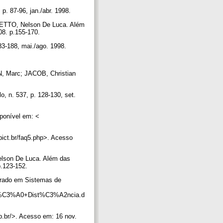
p. 87-96, jan./abr. 1998.
 PRETTO, Nelson De Luca. Além
008. p.155-170.
183-188, mai./ago. 1998.
IN, Marc; JACOB, Christian
 n. 537, p. 128-130, set.
nível em: <
t.br/faq5.php>. Acesso
elson De Luca. Além das
p.123-152.
trado em Sistemas de
em+%C3%A0+Dist%C3%A2ncia.d
br/>. Acesso em: 16 nov.