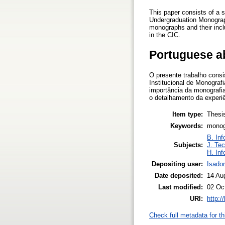
This paper consists of a su
Undergraduation Monograp
monographs and their inclu
in the CIC.
Portuguese a
O presente trabalho consi
Institucional de Monograf
importância da monografia
o detalhamento da experi
Item type:
Thesi
Keywords:
monogr
B. Inf
Subjects:
J. Tec
H. Inf
Depositing user:
Isador
Date deposited:
14 Au
Last modified:
02 Oc
URI:
http:/
Check full metadata for th