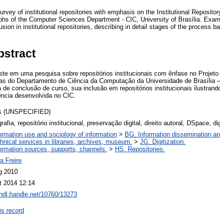
rvey of institutional repositories with emphasis on the Institutional Repository
hs of the Computer Sciences Department - CIC, University of Brasília. Exam
sion in institutional repositories, describing in detail stages of the process
bstract
ste em uma pesquisa sobre repositórios institucionais com ênfase no Projeto 
ias do Departamento de Ciência da Computação da Universidade de Brasília –
 de conclusão de curso, sua inclusão em repositórios institucionais ilustra
ência desenvolvida no CIC.
s (UNSPECIFIED)
afia, repositório institucional, preservação digital, direito autoral, DSpace, di
ormation use and sociology of information
>
BG. Information dissemination and
hnical services in libraries, archives, museum.
>
JG. Digitization.
ormation sources, supports, channels.
>
HS. Repositories.
a Freire
g 2010
t 2014 12:14
/hdl.handle.net/10760/13273
is record