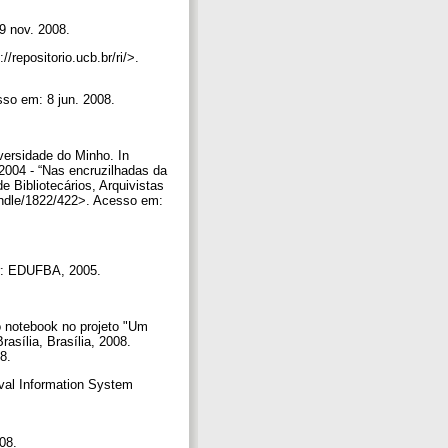
9 nov. 2008.
ositorio.ucb.br/ri/>.
so em: 8 jun. 2008.
versidade do Minho. In
 - “Nas encruzilhadas da
e Bibliotecários, Arquivistas
andle/1822/422>. Acesso em:
dor: EDUFBA, 2005.
 notebook no projeto "Um
sília, Brasília, 2008.
08.
val Information System
008.