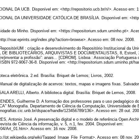
AL DA UCB. Disponível em: <http://repositorio.ucb.br/ri/>. Acesso em: 1
NAL DA UNIVERSIDADE CATÓLICA DE BRASÍLIA. Disponível em: <http://rep
.
ade do Minho. Disponível em: <https://repositorium.sdum.uminho.pt>. Aces
ttp://roar.eprints.org/index.php?action=browse>. Acesso em: 08 nov. 2008.
positóriUM : criação e desenvolvimento do Repositório Institucional da Uni
 BIBLIOTECÁRIOS, ARQUIVISTAS E DOCUMENTALISTAS, 8, Estoril, 2004
(re)inventar a profissão”: anais... [CDROM]. Lisboa : Associação Portuguesa d
 ISBN 972-9067-36-8. Disponível em: <http://repositorium.sdum.uminho.pt/h
oteca eletrônica. 2.ed. Brasília: Briquet de Lemos; Livros, 2002.
Manual de digitalização de acervos: textos, mapas e imagens fixas. Salva
A ARELLI, Alberto. A biblioteca digital. Brasília: Briquet de Lemos, 2008.
ENDES, Guilherme D. A formação dos professores para o uso pedagógico do
CA" Monografia. Departamento de Ciência da Computação, Universidade de Bra
onografias.cic.unb.br/dspace/handle/123456789/136>. Acesso em: 28 out. 20
, Antonio José. A preservação digital e o modelo de referência Open Archi
vista de Ciência da informação, v. 5, n.1, fev. 2004. Disponível em:
ev04/Art_01.htm>. Acesso em: 16 nov. 2008.
tp://pt.wikipedia.org/wiki/Tagged_Image_File_Format>. Acesso em: 08 nov. 2