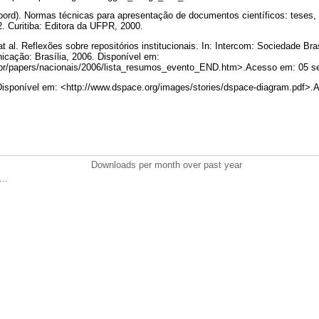
ord). Normas técnicas para apresentação de documentos científicos: teses, 
. Curitiba: Editora da UFPR, 2000.
al. Reflexões sobre repositórios institucionais. In: Intercom: Sociedade Bra
nicação: Brasília, 2006. Disponível em:
.br/papers/nacionais/2006/lista_resumos_evento_END.htm>.Acesso em: 05 s
onível em: <http://www.dspace.org/images/stories/dspace-diagram.pdf>.A
Downloads per month over past year
..