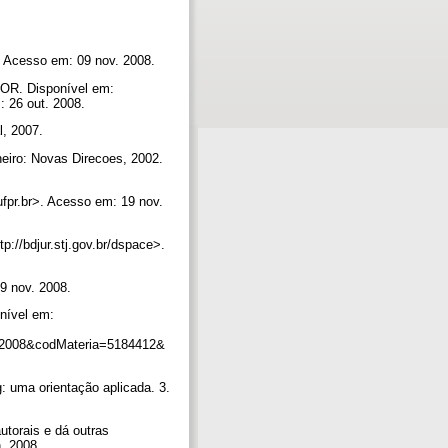
m Acesso em: 09 nov. 2008.
. Disponível em:
: 26 out. 2008.
l, 2007.
iro: Novas Direcoes, 2002.
r.br>. Acesso em: 19 nov.
/bdjur.stj.gov.br/dspace>.
9 nov. 2008.
nível em:
2008&codMateria=5184412&
 uma orientação aplicada. 3.
autorais e dá outras
n. 2008.