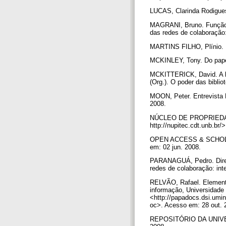
LUCAS, Clarinda Rodigues
MAGRANI, Bruno. Função so
das redes de colaboração:
MARTINS FILHO, Plínio. Dir
MCKINLEY, Tony. Do papel
MCKITTERICK, David. A bib
(Org.). O poder das bibli
MOON, Peter. Entrevista 
2008.
NÚCLEO DE PROPRIEDAD
http://nupitec.cdt.unb.br
OPEN ACCESS & SCHOLARY
em: 02 jun. 2008.
PARANAGUÁ, Pedro. Direi
redes de colaboração: int
RELVÃO, Rafael. Elemento
informação, Universidade 
<http://papadocs.dsi.u
oc>. Acesso em: 28 out.
REPOSITÓRIO DA UNIVERSI