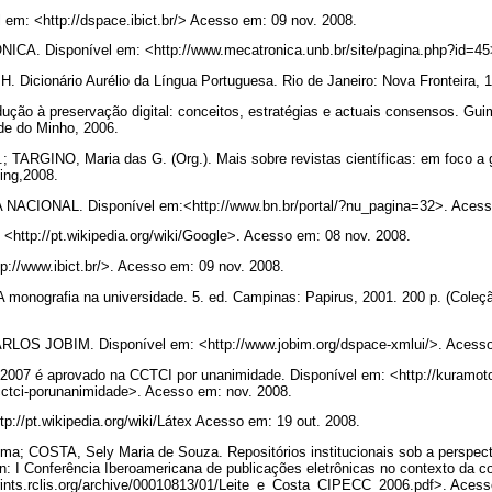
 em: <http://dspace.ibict.br/> Acesso em: 09 nov. 2008.
 Disponível em: <http://www.mecatronica.unb.br/site/pagina.php?id=45>
. Dicionário Aurélio da Língua Portuguesa. Rio de Janeiro: Nova Fronteira, 
ção à preservação digital: conceitos, estratégias e actuais consensos. Gui
de do Minho, 2006.
; TARGINO, Maria das G. (Org.). Mais sobre revistas científicas: em foco a
ing,2008.
CIONAL. Disponível em:<http://www.bn.br/portal/?nu_pagina=32>. Acess
http://pt.wikipedia.org/wiki/Google>. Acesso em: 08 nov. 2008.
p://www.ibict.br/>. Acesso em: 09 nov. 2008.
 monografia na universidade. 5. ed. Campinas: Papirus, 2001. 200 p. (Coleç
S JOBIM. Disponível em: <http://www.jobim.org/dspace-xmlui/>. Acesso
7 é aprovado na CCTCI por unanimidade. Disponível em: <http://kuramoto.
ctci-porunanimidade>. Acesso em: nov. 2008.
p://pt.wikipedia.org/wiki/Látex Acesso em: 19 out. 2008.
ma; COSTA, Sely Maria de Souza. Repositórios institucionais sob a perspect
In: I Conferência Iberoamericana de publicações eletrônicas no contexto da c
prints.rclis.org/archive/00010813/01/Leite_e_Costa_CIPECC_2006.pdf>. Aces