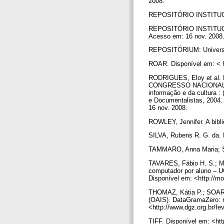
2008.
REPOSITÓRIO INSTITUCION
REPOSITÓRIO INSTITUCIO
Acesso em: 16 nov. 2008
REPOSITÓRIUM: Universid
ROAR. Disponível em: < h
RODRIGUES, Eloy et al. Re
CONGRESSO NACIONAL DE
informação e da cultura : 
e Documentalistas, 2004.
16 nov. 2008.
ROWLEY, Jennifer. A bibli
SILVA, Rubens R. G. da. 
TAMMARO, Anna Maria; SAL
TAVARES, Fábio H. S.; M
computador por aluno – U
Disponível em: <http://m
THOMAZ, Kátia P.; SOARES
(OAIS). DataGramaZero: re
<http://www.dgz.org.br/f
TIFF. Disponível em: <ht