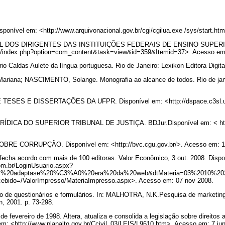
ível em: <http://www.arquivonacional.gov.br/cgi/cgilua.exe /sys/start.ht
DOS DIRIGENTES DAS INSTITUIÇÕES FEDERAIS DE ENSINO SUPERIOR
.br/index.php?option=com_content&task=view&id=359&Itemid=37>. Acesso em
o Caldas Aulete da língua portuguesa. Rio de Janeiro: Lexikon Editora Digita
iana; NASCIMENTO, Solange. Monografia ao alcance de todos. Rio de jane
TESES E DISSERTAÇÕES DA UFPR. Disponível em: <http://dspace.c3sl.ufp
ÍDICA DO SUPERIOR TRIBUNAL DE JUSTIÇA. BDJur.Disponível em: < http:/
.
RE CORRUPÇÃO. Disponível em: <http://bvc.cgu.gov.br/>. Acesso em: 1
cha acordo com mais de 100 editoras. Valor Econômico, 3 out. 2008. Dispo
com.br/LoginUsuario.aspx?
onal%20adaptase%20%C3%A0%20era%20da%20web&dtMateria=03%2010%20
cebido=/ValorImpresso/MateriaImpresso.aspx>. Acesso em: 07 nov 2008.
de questionários e formulários. In: MALHOTRA, N.K.Pesquisa de marketing:
n, 2001. p. 73-298.
e fevereiro de 1998. Altera, atualiza e consolida a legislação sobre direitos 
em: <http://www.planalto.gov.br/Ccivil_03/LEIS/L9610.htm>. Acesso em: 7 ju