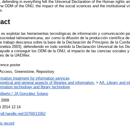
, defending in everything felt the Universal Declaration of the Human rights a
 the ODM of the ONU, the impact of the social sciences and the institutional vis
x.
ract
jo es explotar las herramientas tecnológicas de información y comunicación pa
 sociedad latinoamericana, así como la difusión de la producción científica 
 trabajo descansa sobre la base de la Declaración de Principios de la Cumb
Ginebra 2003), defendiendo en todo sentido la Declaración Universal de los 
ayude a conseguir los ODM de la ONU, el impacto de las ciencias sociales y la
des de la UAEMex.
rence poster
Access, Greenstone, Repository
ormation treatment for information services
oretical and general aspects of libraries and information.
>
AA. Library and in
ormation technology and library technology
Alberto / JA González Solano
l 2009
t 2014 12:14
/hdl.handle.net/10760/13362
is record