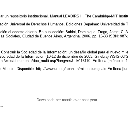
r un repositorio institucional. Manual LEADIRS II. The Cambridge-MIT Instit
aración Universal de Derechos Humanos. Ediciones Depalma: Universidad de 
cción al acceso abierto. En publicación: Babini, Dominique; Fraga, Jorge; C
ias Sociales, Ciudad de Buenos Aires, Argentina. 2006. pp. 15-33 ISBN: 987
 Construir la Sociedad de la Información: un desafío global para el nuevo mile
 Sociedad de la Información (10-12 de diciembre de 2003, Ginebra) WSIS-
tu.int/wsis/documents/doc_multi.asp?lang=es&id=116110. En línea [miércoles 
el Milenio. Disponible: http://www.un.org/spanish/millenniumgoals En línea [
Downloads per month over past year
..