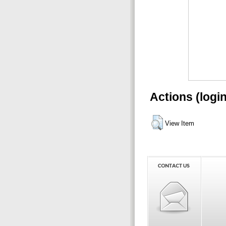
Actions (logi
View Item