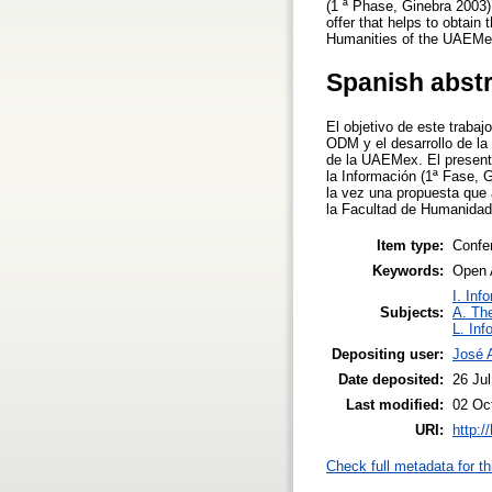
(1 ª Phase, Ginebra 2003)
offer that helps to obtain
Humanities of the UAEMe
Spanish abst
El objetivo de este traba
ODM y el desarrollo de la
de la UAEMex. El presente
la Información (1ª Fase, 
la vez una propuesta que 
la Facultad de Humanida
Item type:
Confe
Keywords:
Open 
I. Inf
Subjects:
A. The
L. Inf
Depositing user:
José 
Date deposited:
26 Ju
Last modified:
02 Oc
URI:
http:/
Check full metadata for th