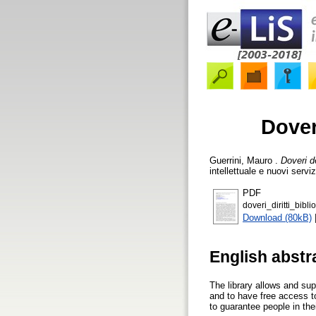
Doveri
Guerrini, Mauro
.
Doveri de
intellettuale e nuovi servi
PDF
doveri_diritti_bibli
Download (80kB)
English abstr
The library allows and supp
and to have free access to 
to guarantee people in thei