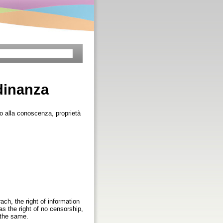
adinanza
sso alla conoscenza, proprietà
ach, the right of information
as the right of no censorship,
e the same.