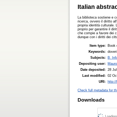
Italian abstra
La biblioteca sostiene e con
ricerca, ovvero il diritto
propria identità culturale.
proprio per garantire il di
che compie a favore dei citt
dunque con i diritti dei citt
Item type:
Book 
Keywords:
doveri
Subjects:
B. Inf
Depositing user:
Mauro
Date deposited:
28 Ju
Last modified:
02 Oc
URI:
http:/
Check full metadata for th
Downloads
Loading.