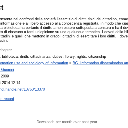
ct
sente nei confronti della società l’esercizio di diritti tipici del cittadino, come il
 all’informazione e al libero accesso alla conoscenza registrata, in modo che ci
 La biblioteca ha pertanto il diritto a non essere sottoposta a censura e ha il do
ritto di ciascuno a farsi un’opinione su una qualunque tematica. I doveri della bi
adini e quelli che mettono in grado i cittadini di esercitare i loro diritti. I dov
adini.
chapter
, biblioteca, diritti, cittadinanza, duties, library, rights, citizenship
ormation use and sociology of information
>
BG. Information dissemination and
 Guerrini
l 2009
t 2014 12:14
/hdl.handle.net/10760/13370
is record
Downloads per month over past year
..