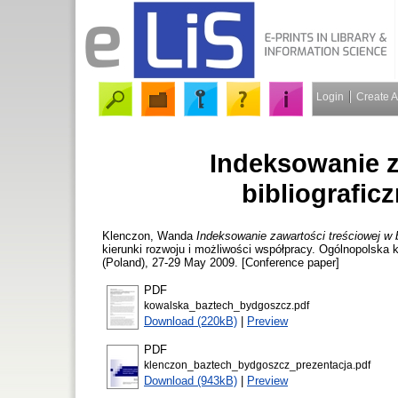
Login
Create 
Indeksowanie z
bibliografi
Klenczon, Wanda
Indeksowanie zawartości treściowej w 
kierunki rozwoju i możliwości współpracy. Ogólnopolska
(Poland), 27-29 May 2009. [Conference paper]
PDF
kowalska_baztech_bydgoszcz.pdf
Download (220kB)
|
Preview
PDF
klenczon_baztech_bydgoszcz_prezentacja.pdf
Download (943kB)
|
Preview