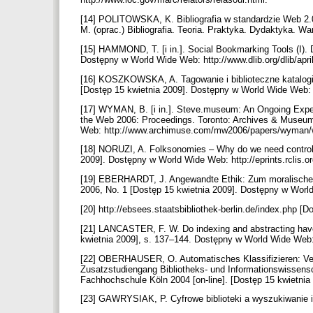
[14] POLITOWSKA, K. Bibliografia w standardzie Web 
M. (oprac.) Bibliografia. Teoria. Praktyka. Dydaktyka
[15] HAMMOND, T. [i in.]. Social Bookmarking Tools (I). D
Dostępny w World Wide Web: http://www.dlib.org/dlib/
[16] KOSZKOWSKA, A. Tagowanie i biblioteczne katalogi 2
[Dostęp 15 kwietnia 2009]. Dostępny w World Wide Web: h
[17] WYMAN, B. [i in.]. Steve.museum: An Ongoing Exp
the Web 2006: Proceedings. Toronto: Archives & Museum 
Web: http://www.archimuse.com/mw2006/papers/wyman
[18] NORUZI, A. Folksonomies – Why do we need controlle
2009]. Dostępny w World Wide Web: http://eprints.rclis.o
[19] EBERHARDT, J. Angewandte Ethik: Zum moralischen 
2006, No. 1 [Dostęp 15 kwietnia 2009]. Dostępny w World 
[20] http://ebsees.staatsbibliothek-berlin.de/index.php [
[21] LANCASTER, F. W. Do indexing and abstracting have 
kwietnia 2009], s. 137–144. Dostępny w World Wide Web: h
[22] OBERHAUSER, O. Automatisches Klassifizieren: Ver
Zusatzstudiengang Bibliotheks- und Informationswissens
Fachhochschule Köln 2004 [on-line]. [Dostęp 15 kwietnia 
[23] GAWRYSIAK, P. Cyfrowe biblioteki a wyszukiwanie in