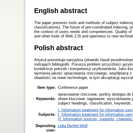
English abstract
The paper presents tools and methods of subject indexing 
classifications). The future of pre-coordinated indexing, 
the context of users needs and competencies. Quality of 
and other tools of Web 2.0) and openness to new technologi
Polish abstract
Artykuł prezentuje narzędzia (słowniki haseł przedmioto
rodzajach bibliografii. Porusza problem przyszłości jęz
kontekście potrzeb i kompetencji użytkowników. Jako kl
wymienia jakość opracowania rzeczowego, współpracę z u
otwartość na nowe technologie, w tym akceptację wyszu
Item type:
Conference paper
opracowanie rzeczowe, punkty dostępu do tr
Keywords:
słowa kluczowe, tagowanie, wyszukiwanie pe
subject headings, classification, keywords, s
I. Information treatment for information ser
Subjects:
I. Information treatment for information ser
H. Information sources, supports, channels
Depositing
Lidia Derfert-Wolf
user: