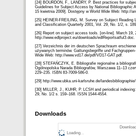
[24] BOURDON, F., LANDRY, P. Best practices for subject 
Guidelines for Subject Access by National Bibliographic 
15 kwietnia 2009]. Dostępny w World Wide Web: http://arc
[25] HEINER-FREILING, M. Survey on Subject Reading Lan
and Classification Quarterly 2001, Vol. 29, No. 1/2, s. 
[26] Report on subject access tools. [on-line]. March 1
http://www.edlproject.eu/downloads/edlReportsatful3.doc
[27] Verzeichnis der im deutschen Sprachraum erschien
używanych terminów. Gattungsbegriffe und Fachgruppen-B
Wide Web: http://www.vd17.de/pdf/VD17-GAT.pdf.
[28] STEFAŃCZYK, E. Bibliografie regionalne a bibliog
Ogólnopolska Narada Bibliografów, Warszawa 11–13 czerw
229–235. ISBN 83-7009-586-0.
[29] http://www.ubka.uni-karlsruhe.de/landesbibliographie
[30] MILLER, J., KUHR, P. LCSH and periodical indexing: 
29, No. 1/2 s. 159–168. ISSN 1544-4554.
Downloads
Download
Loading...