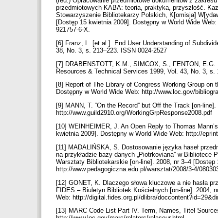
(red.) Opracowanie przedmiotowe dokumentów z zakresu 
przedmiotowych KABA: teoria, praktyka, przyszłość. Kazi
Stowarzyszenie Bibliotekarzy Polskich, K[omisja] W[ydawn
[Dostęp 15 kwietnia 2009]. Dostępny w World Wide Web: 
921757-6-X.
[6] Franz, L. [et al.]. End User Understanding of Subdiv
38, No. 3, s. 213–223. ISSN 0024-2527
[7] DRABENSTOTT, K.M., SIMCOX, S., FENTON, E.G. End 
Resources & Technical Services 1999, Vol. 43, No. 3, s
[8] Report of The Library of Congress Working Group on th
Dostępny w World Wide Web: http://www.loc.gov/bibliogra
[9] MANN, T. “On the Record” but Off the Track [on-line
http://www.guild2910.org/WorkingGrpResponse2008.pdf
[10] WEINHEIMER, J. An Open Reply to Thomas Mann’s rep
kwietnia 2009]. Dostępny w World Wide Web: http://epri
[11] MADALIŃSKA, S. Dostosowanie języka haseł przedmiot
na przykładzie bazy danych „Piotrkoviana” w Bibliotece
Warsztaty Bibliotekarskie [on-line]. 2008, nr 3–4 [Dostę
http://www.pedagogiczna.edu.pl/warsztat/2008/3-4/08030
[12] GONET, K. Dlaczego słowa kluczowe a nie hasła p
FIDES – Biuletyn Bibliotek Kościelnych [on-line]. 2004, 
Web: http://digital.fides.org.pl/dlibra/doccontent?id=29&d
[13] MARC Code List Part IV. Term, Names, Titel Sources
http://www.loc.gov/marc/relators/relasour.html.