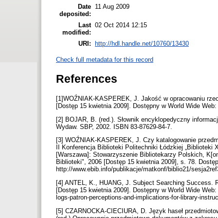
Date
11 Aug 2009
deposited:
Last
02 Oct 2014 12:15
modified:
URI:
http://hdl.handle.net/10760/13430
Check full metadata for this record
References
[1]WOŹNIAK-KASPEREK, J. Jakość w opracowaniu rzeczowy
[Dostęp 15 kwietnia 2009]. Dostępny w World Wide Web: 
[2] BOJAR, B. (red.). Słownik encyklopedyczny informa
Wydaw. SBP, 2002. ISBN 83-87629-84-7.
[3] WOŹNIAK-KASPEREK, J. Czy katalogowanie przed
II Konferencja Biblioteki Politechniki Łódzkiej „Bibliotek
[Warszawa]: Stowarzyszenie Bibliotekarzy Polskich, K[om
Biblioteki", 2006 [Dostęp 15 kwietnia 2009], s. 78. Dos
http://www.ebib.info/publikacje/matkonf/biblio21/sesja2r
[4] ANTEL, K., HUANG, J. Subject Searching Success. Ref
[Dostęp 15 kwietnia 2009]. Dostępny w World Wide Web: h
logs-patron-perceptions-and-implications-for-library-inst
[5] CZARNOCKA-CIECIURA, D. Język haseł przedmiotow