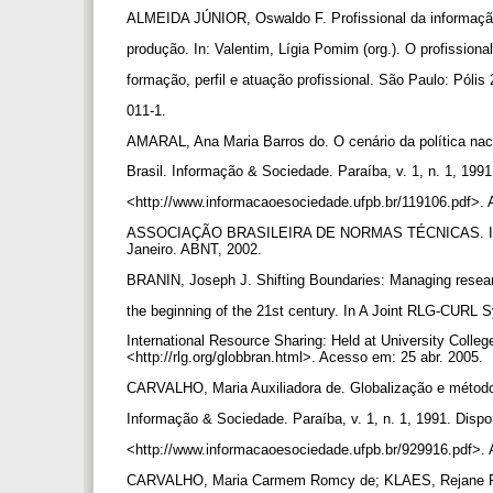
ALMEIDA JÚNIOR, Oswaldo F. Profissional da informação
produção. In: Valentim, Lígia Pomim (org.). O profission
formação, perfil e atuação profissional. São Paulo: Póli
011-1.
AMARAL, Ana Maria Barros do. O cenário da política nac
Brasil. Informação & Sociedade. Paraíba, v. 1, n. 1, 199
<http://www.informacaoesociedade.ufpb.br/119106.pdf>. 
ASSOCIAÇÃO BRASILEIRA DE NORMAS TÉCNICAS. Informa
Janeiro. ABNT, 2002.
BRANIN, Joseph J. Shifting Boundaries: Managing researc
the beginning of the 21st century. In A Joint RLG-CUR
International Resource Sharing: Held at University Coll
<http://rlg.org/globbran.html>. Acesso em: 25 abr. 2005.
CARVALHO, Maria Auxiliadora de. Globalização e método
Informação & Sociedade. Paraíba, v. 1, n. 1, 1991. Disp
<http://www.informacaoesociedade.ufpb.br/929916.pdf>.
CARVALHO, Maria Carmem Romcy de; KLAES, Rejane R