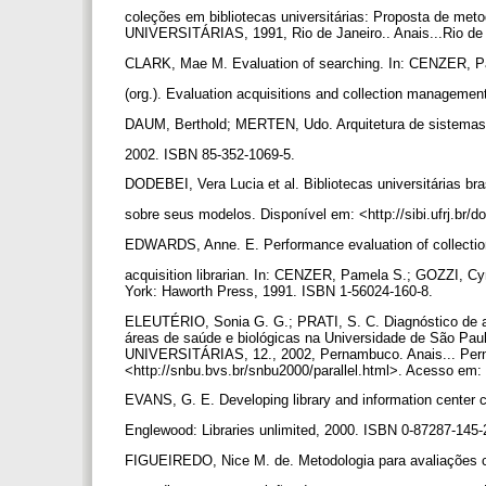
coleções em bibliotecas universitárias: Proposta de 
UNIVERSITÁRIAS, 1991, Rio de Janeiro.. Anais...Rio de
CLARK, Mae M. Evaluation of searching. In: CENZER, P
(org.). Evaluation acquisitions and collection managem
DAUM, Berthold; MERTEN, Udo. Arquitetura de sistem
2002. ISBN 85-352-1069-5.
DODEBEI, Vera Lucia et al. Bibliotecas universitárias br
sobre seus modelos. Disponível em: <http://sibi.ufrj.br/
EDWARDS, Anne. E. Performance evaluation of collecti
acquisition librarian. In: CENZER, Pamela S.; GOZZI, Cyn
York: Haworth Press, 1991. ISBN 1-56024-160-8.
ELEUTÉRIO, Sonia G. G.; PRATI, S. C. Diagnóstico de ac
áreas de saúde e biológicas na Universidade de São
UNIVERSITÁRIAS, 12., 2002, Pernambuco. Anais... Per
<http://snbu.bvs.br/snbu2000/parallel.html>. Acesso em:
EVANS, G. E. Developing library and information center c
Englewood: Libraries unlimited, 2000. ISBN 0-87287-145-
FIGUEIREDO, Nice M. de. Metodologia para avaliações 