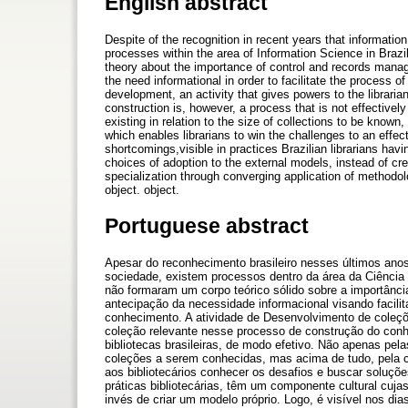
English abstract
Despite of the recognition in recent years that informatio
processes within the area of Information Science in Brazil
theory about the importance of control and records managem
the need informational in order to facilitate the process o
development, an activity that gives powers to the librarian
construction is, however, a process that is not effectively p
existing in relation to the size of collections to be known, 
which enables librarians to win the challenges to an effe
shortcomings,visible in practices Brazilian librarians hav
choices of adoption to the external models, instead of cre
specialization through converging application of methodol
object. object.
Portuguese abstract
Apesar do reconhecimento brasileiro nesses últimos ano
sociedade, existem processos dentro da área da Ciência 
não formaram um corpo teórico sólido sobre a importância
antecipação da necessidade informacional visando facili
conhecimento. A atividade de Desenvolvimento de coleçõe
coleção relevante nesse processo de construção do conh
bibliotecas brasileiras, de modo efetivo. Não apenas pel
coleções a serem conhecidas, mas acima de tudo, pela ca
aos bibliotecários conhecer os desafios e buscar soluçõ
práticas bibliotecárias, têm um componente cultural cuj
invés de criar um modelo próprio. Logo, é visível nos di