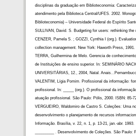
disciplinas da graduação em Biblioteconomia: Caracteri
atendimento pela Biblioteca Central/UFES. 2002. Monog
Biblioteconomia) – Universidade Federal do Espírito San
SULLIVAN, David. S. Budgeting for users: rethinking the 
CENZER, Pamela S. ; GOZZI, Cynthia I (org.). Evaluatio
collection management. New York: Haworth Press, 1991
TERRA, Guilhermina de Melo. Gerencia de conhecimento
de Instituições de ensino superior. In: SEMINÁRIO 
UNIVERSITÁRIAS, 12., 2004, Natal. Anais...Pernambu
VALENTIM, Lígia Pomim. Profissional da informação: for
profissional. In: _____ (org.). O profissional da informaçã
atuação profissional. São Paulo: Pólis, 2000. ISBN: 85-
VERGUEIRO, Waldomiro de Castro S. Coleções: Uma no
desenvolvimento o planejamento de recursos informacion
Informação. Brasília, v. 22, n. 1, p. 13-21, jan.-abr. 1993.
_________ . Desenvolvimento de Coleções. São Paulo: 