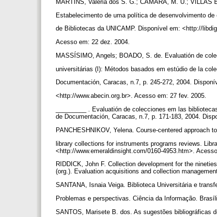
MARTINS, Valéria dos S. G.; CÁMARA, M. U.; VILLAS 
Estabelecimento de uma política de desenvolvimento de
de Bibliotecas da UNICAMP. Disponível em: <http://libd
Acesso em: 22 dez. 2004.
MASSÍSIMO, Angels; BOADO, S. de. Evaluatión de colec
universitárias (I): Métodos basados em estúdio de la col
Documentación, Caracas, n.7, p. 245-272, 2004. Disponí
<http://www.abecin.org.br>. Acesso em: 27 fev. 2005.
_________ . Evaluatión de colecciones em las bibliotecas
de Documentación, Caracas, n.7, p. 171-183, 2004. Disp
PANCHESHNIKOV, Yelena. Course-centered approach to e
library collections for instruments programs reviews. Lib
<http://www.emeraldinsight.com/0160-4953.htm>. Acesso
RIDDICK, John F. Collection development for the ninetie
(org.). Evaluation acquisitions and collection managem
SANTANA, Isnaia Veiga. Biblioteca Universitária e trans
Problemas e perspectivas. Ciência da Informação. Brasília,
SANTOS, Marisete B. dos. As sugestões bibliográficas 