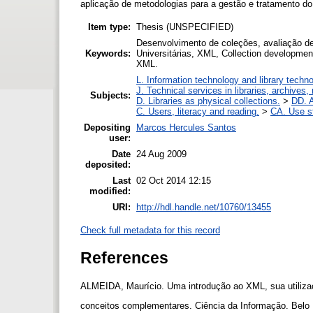
aplicação de metodologias para a gestão e tratamento do
Item type:
Thesis (UNSPECIFIED)
Desenvolvimento de coleções, avaliação de
Keywords:
Universitárias, XML, Collection development
XML.
L. Information technology and library techn
J. Technical services in libraries, archive
Subjects:
D. Libraries as physical collections.
>
DD. A
C. Users, literacy and reading.
>
CA. Use s
Depositing
Marcos Hercules Santos
user:
Date
24 Aug 2009
deposited:
Last
02 Oct 2014 12:15
modified:
URI:
http://hdl.handle.net/10760/13455
Check full metadata for this record
References
ALMEIDA, Maurício. Uma introdução ao XML, sua utiliza
conceitos complementares. Ciência da Informação. Belo Ho