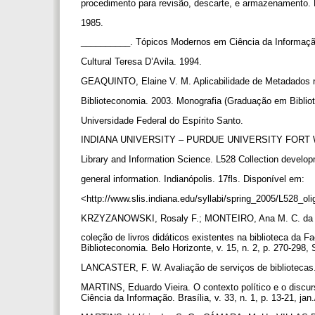
procedimento para revisão, descarte, e armazenamento. 
1985.
__________. Tópicos Modernos em Ciência da Informaçã
Cultural Teresa D’Avila. 1994.
GEAQUINTO, Elaine V. M. Aplicabilidade de Metadados 
Biblioteconomia. 2003. Monografia (Graduação em Bibli
Universidade Federal do Espírito Santo.
INDIANA UNIVERSITY – PURDUE UNIVERSITY FORT W
Library and Information Science. L528 Collection deve
general information. Indianópolis. 17fls. Disponível em:
<http://www.slis.indiana.edu/syllabi/spring_2005/L528_ol
KRZYZANOWSKI, Rosaly F.; MONTEIRO, Ana M. C. da C
coleção de livros didáticos existentes na biblioteca da 
Biblioteconomia. Belo Horizonte, v. 15, n. 2, p. 270-298,
LANCASTER, F. W. Avaliação de serviços de bibliotecas.
MARTINS, Eduardo Vieira. O contexto político e o discurs
Ciência da Informação. Brasília, v. 33, n. 1, p. 13-21, jan