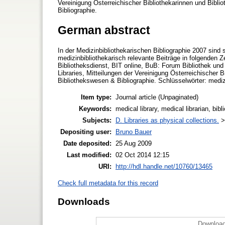
Vereinigung Österreichischer Bibliothekarinnen und Bibliot
Bibliographie.
German abstract
In der Medizinbibliothekarischen Bibliographie 2007 sind
medizinbibliothekarisch relevante Beiträge in folgenden Z
Bibliotheksdienst, BIT online, BuB: Forum Bibliothek und 
Libraries, Mitteilungen der Vereinigung Österreichischer Bi
Bibliothekswesen & Bibliographie. Schlüsselwörter: medizi
Item type:
Journal article (Unpaginated)
Keywords:
medical library, medical librarian, bib
Subjects:
D. Libraries as physical collections.
Depositing user:
Bruno Bauer
Date deposited:
25 Aug 2009
Last modified:
02 Oct 2014 12:15
URI:
http://hdl.handle.net/10760/13465
Check full metadata for this record
Downloads
Download