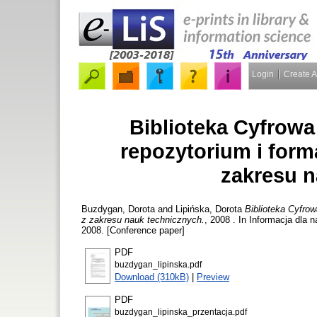
Login
Create 
Biblioteka Cyfrowa
repozytorium i form
zakresu n
Buzdygan, Dorota
and
Lipińska, Dorota
Biblioteka Cyfrow
z zakresu nauk technicznych.
, 2008 . In Informacja dla
2008. [Conference paper]
PDF
buzdygan_lipinska.pdf
Download (310kB)
|
Preview
PDF
buzdygan_lipinska_przentacja.pdf