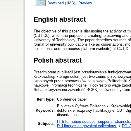
Download (1MB)
|
Preview
English abstract
The objective of this paper is discussing the activity of t
(CUT DL), which the purpose is creating, preserving and p
University of Technology. The paper describes sources of t
format of university publications like as dissertations, 
collections, and the access platform (website) of CUT DL
Polish abstract
Przedmiotem publikacji jest przedstawienie funkcjonowani
Krakowskiej, którego celem jest tworzenie, przechowywa
tworzonych przez pracowników naukowych Politechniki Kr
naukowej informacji technicznej. Podkreslono wagę zasob
Scharakteryzowano zawartość BCPK, omówiono system org
Item type:
Conference paper
Biblioteka Cyfrowa Politechniki Krakowskie
Keywords:
doktorskie; rozprawy habilitacyjne; CUT Digita
dissertations
H. Information sources, supports, channels
Subjects:
D. Libraries as physical collections.
>
DD. A