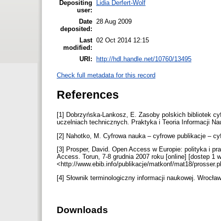
Depositing
Lidia Derfert-Wolf
user:
Date
28 Aug 2009
deposited:
Last
02 Oct 2014 12:15
modified:
URI:
http://hdl.handle.net/10760/13495
Check full metadata for this record
References
[1] Dobrzyńska-Lankosz, E. Zasoby polskich bibliotek 
uczelniach technicznych. Praktyka i Teoria Informacji Na
[2] Nahotko, M. Cyfrowa nauka – cyfrowe publikacje – cyfr
[3] Prosper, David. Open Access w Europie: polityka i p
Access. Torun, 7-8 grudnia 2007 roku [online] [dostep 1 
<http://www.ebib.info/publikacje/matkonf/mat18/prosser.
[4] Słownik terminologiczny informacji naukowej. Wrocła
Downloads