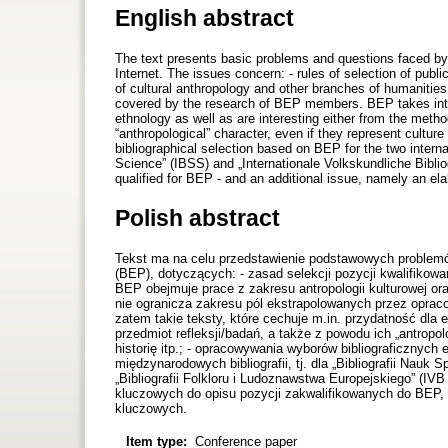
English abstract
The text presents basic problems and questions faced by
Internet. The issues concern: - rules of selection of publ
of cultural anthropology and other branches of humanities
covered by the research of BEP members. BEP takes into 
ethnology as well as are interesting either from the metho
“anthropological” character, even if they represent culture
bibliographical selection based on BEP for the two interna
Science” (IBSS) and „Internationale Volkskundliche Bibliog
qualified for BEP - and an additional issue, namely an el
Polish abstract
Tekst ma na celu przedstawienie podstawowych problemów,
(BEP), dotyczących: - zasad selekcji pozycji kwalifikowan
BEP obejmuje prace z zakresu antropologii kulturowej or
nie ogranicza zakresu pól ekstrapolowanych przez opra
zatem takie teksty, które cechuje m.in. przydatność dla 
przedmiot refleksji/badań, a także z powodu ich „antrop
historię itp.; - opracowywania wyborów bibliograficznych
międzynarodowych bibliografii, tj. dla „Bibliografii Nauk 
„Bibliografii Folkloru i Ludoznawstwa Europejskiego” (IVB
kluczowych do opisu pozycji zakwalifikowanych do BEP, 
kluczowych.
Item type:
Conference paper