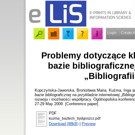
Login
Create 
Problemy dotyczące kl
bazie bibliograficzne
„Bibliografii
Kopczyńska-Jaworska, Bronisława Maria
,
Kuźma, Inga
a
bazie bibliograficznej na przykładzie internetowej „Bibliogra
rozwoju i możliwości współpracy. Ogólnopolska konferen
27-29 May 2009. [Conference paper]
PDF
kuzma_baztech_bydgoszcz.pdf
Download (98kB)
|
Preview