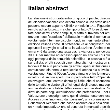
Italian abstract
La relazione è strutturata entro un gioco di parole, diseg
del discorso variabile che denota azione o uno stato dell'
possono essere appunto <finiti> o <indefiniti>... Riguardo 
remoto ad un futuro... ma che tipo di futuro? forse dovre
fatti considerati come compiuti, di fatto si trovano nell'amb
trovano i due "paradossi" dell'attuale modello di comunic
volutamente il termine piccolo mondo in riferimento all'e
edizione italiana come "Il professore va al congresso" pe
appunto il copyright e dall'altra la valutazione. Anche in m
ormai vi è da tempo una terza via, la via rossa, pericolosa
3000 € per mettere ad accesso aperto un articolo i cui diri
oggi percepita dalla comunità scientifica - è passiva o è 
surrealista, effetti speciali cinematografici] ci mostra un
laddove l'OA e in particolare gli archivi aperti istituziona
comunicanti sia entro la rete locale di ateneo sia a livello 
valutazione. Finché l'Open Access rimane entro le mura de
indietro. Gli archivi aperti, ma in particolare tutto l'Open
coinvolgere, anzi entrare dentro gli Uffici che si occupano
delle tematiche dentro gli uffici legali degli atenei, ma sop
amministrativo-contabile delle direzioni amministrative. Si 
diritti da parte degli autori/docenti che preferiscono – per 
Valutazione e copyright sono quindi strettamente connessi
Access come "momento da ripensare", una connessione 
Educational Resource che nasce appunto dalla scia dell'OA 
un <modo imperativo> che si concreta in mandati e politic