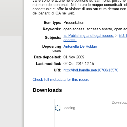
varie sono le acune nelle politiche su vari fronti: politich
sul riuso dei contenuti. Nel futuro le mappe concettuali: 
concettuale ci offre la visione di una struttura dettata no
dei parlanti di OA nel web.
Item type:
Presentation
Keywords:
open access, accesso aperto, open ac
E. Publishing and legal issues.
>
ED. I
Subjects:
access.
Depositing
Antonella De Robbio
user:
Date deposited:
01 Nov 2009
Last modified:
02 Oct 2014 12:15
URI:
http://hdl.handle.net/10760/13570
Check full metadata for this record
Downloads
Download
Loading...