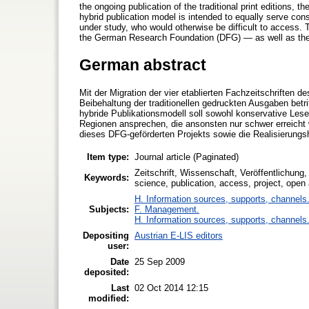
the ongoing publication of the traditional print editions,
hybrid publication model is intended to equally serve cons
under study, who would otherwise be difficult to access. T
the German Research Foundation (DFG) — as well as the 
German abstract
Mit der Migration der vier etablierten Fachzeitschriften
Beibehaltung der traditionellen gedruckten Ausgaben bet
hybride Publikationsmodell soll sowohl konservative Lese
Regionen ansprechen, die ansonsten nur schwer erreicht 
dieses DFG-geförderten Projekts sowie die Realisierungs
Item type:
Journal article (Paginated)
Zeitschrift, Wissenschaft, Veröffentlichung
Keywords:
science, publication, access, project, ope
H. Information sources, supports, channels
Subjects:
F. Management.
H. Information sources, supports, channels
Depositing
Austrian E-LIS editors
user:
Date
25 Sep 2009
deposited:
Last
02 Oct 2014 12:15
modified: