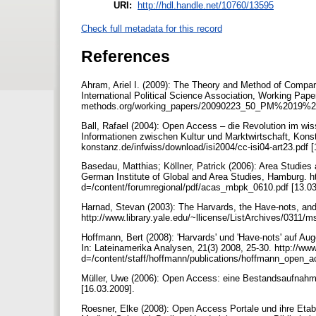
URI:
http://hdl.handle.net/10760/13595
Check full metadata for this record
References
Ahram, Ariel I. (2009): The Theory and Method of Compa
International Political Science Association, Working Pap
methods.org/working_papers/20090223_50_PM%2019%20
Ball, Rafael (2004): Open Access – die Revolution im wiss
Informationen zwischen Kultur und Marktwirtschaft, Konst
konstanz.de/infwiss/download/isi2004/cc-isi04-art23.pdf [
Basedau, Matthias; Köllner, Patrick (2006): Area Studie
German Institute of Global and Area Studies, Hamburg. 
d=/content/forumregional/pdf/acas_mbpk_0610.pdf [13.0
Harnad, Stevan (2003): The Harvards, the Have-nots, a
http://www.library.yale.edu/~llicense/ListArchives/0311/
Hoffmann, Bert (2008): 'Harvards' und 'Have-nots' auf A
In: Lateinamerika Analysen, 21(3) 2008, 25-30. http://w
d=/content/staff/hoffmann/publications/hoffmann_open_a
Müller, Uwe (2006): Open Access: eine Bestandsaufnahme
[16.03.2009].
Roesner, Elke (2008): Open Access Portale und ihre Eta