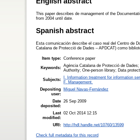
English abstract
This paper describes de management of the Documentation
from 2004 until date.
Spanish abstract
Esta comunicación describe el caso real del Centro de 
Catalana de Protecció de Dades – APDCAT) como bibliote
Item type:
Conference paper
Agència Catalana de Protecció de Dades; 
Keywords:
Authority; One-person library; Data protect
I. Information treatment for information se
Subjects:
F. Management.
Depositing
Miguel Navas-Fernández
user:
Date
26 Sep 2009
deposited:
Last
02 Oct 2014 12:15
modified:
URI:
http://hdl.handle.net/10760/13599
Check full metadata for this record