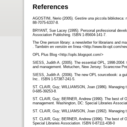
References
AGOSTINI, Nerio (2005). Gestire una piccola biblioteca: m
88-7075-6337-8.
BRYANT, Sue Lacey (1995). Personal professional developm
Association Publishing. ISBN 1-85604-141-7.
The One person library: a newsletter for librarians and ma
. También en versión en línea <http://www.ibi-opl.com/n
OPL Plus Blog <http://opls.blogspot.com/>
SIESS, Judith A. (2005). The essential OPL, 1998-2004: th
and management. Metuchen, New Jersey: Scarecrow Pre
SIESS, Judith A. (2006). The new OPL sourcebook: a guide
Inc.. ISBN 1-57387-241-5.
ST. CLAIR, Guy; WILLIAMSON, Joan (1986). Managing th
0-685-39253-8.
ST. CLAIR, Guy; BERNER, Andrew (1990). The best of OPL: 
management. Washington, DC: Special Libraries Associa
ST. CLAIR, Guy; WILLIAMSON, Joan (1992). Managing th
ST. CLAIR, Guy; BERNER, Andrew (1996). The best of OPL 
Special Libraries Association. ISBN 0-87111-438-0