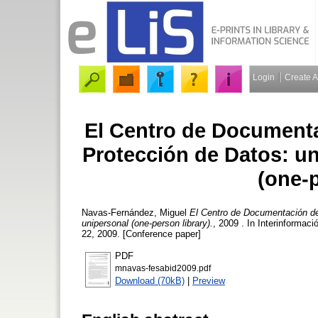
Login
Create 
El Centro de Documenta
Protección de Datos: un
(one-p
Navas-Fernández, Miguel
El Centro de Documentación de
unipersonal (one-person library).
, 2009 . In Interinforma
22, 2009. [Conference paper]
PDF
mnavas-fesabid2009.pdf
Download (70kB)
|
Preview