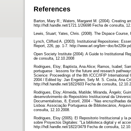
References
Barton, Mary R.; Waters, Margaret M. (2004). Creating a
http://hdl.handle.net/1721.1/26698 Fecha de consulta, 1
Lewis, Stuart; Yates, Chris. (2008). The Dspace Course, 
Lynch, Clifford A. (2003). Institutional Repositories: Esse
Report, 226, pp. 1-7. http://www.arl.org/bm~doc/br226ir.
Open Society Institute (2004). A Guide to Institutional 
de consulta, 12.10.2008
Rodrigues, Eloy; Baptista, Ana Alice; Ramos, Isabel; Sa
portuguese : lessons for the future and research pathwa
Science: Proceedings of the 8th ICCC/IFIP International C
2004 / Edited by: Jan Engelen, Sely M. S. Costa, Ana Cri
http://hdl.handle.net/1822/603 Fecha de consulta, 12.10
Rodrigues, Eloy; Almeida, Matilde; Miranda, Ângelo; Guim
desenvolvimento do Repositório Institucional da Universi
Documentalistas, 8, Estoril, 2004 - “Nas encruzilhadas da
Lisboa: Associação Portuguesa de Bibliotecários, Arquivi
consulta, 12.10.2008.
Rodrigues, Eloy (2005). El Repositorio Institucional y l
sobre Proyectos Digitales: "La biblioteca digital y el a
http://hdl.handle.net/1822/3479 Fecha de consulta, 12.1