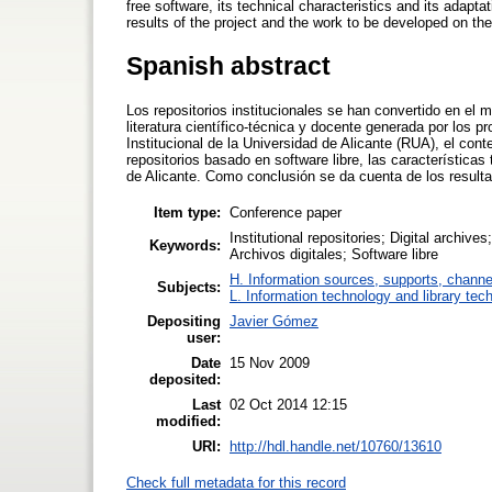
free software, its technical characteristics and its adapta
results of the project and the work to be developed on t
Spanish abstract
Los repositorios institucionales se han convertido en el 
literatura científico-técnica y docente generada por los p
Institucional de la Universidad de Alicante (RUA), el cont
repositorios basado en software libre, las característica
de Alicante. Como conclusión se da cuenta de los resultad
Item type:
Conference paper
Institutional repositories; Digital archi
Keywords:
Archivos digitales; Software libre
H. Information sources, supports, channe
Subjects:
L. Information technology and library tec
Depositing
Javier Gómez
user:
Date
15 Nov 2009
deposited:
Last
02 Oct 2014 12:15
modified:
URI:
http://hdl.handle.net/10760/13610
Check full metadata for this record