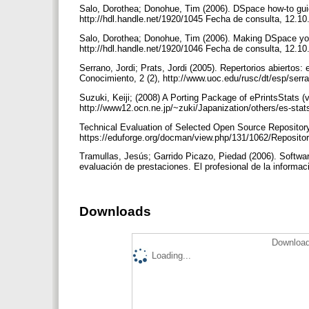
Salo, Dorothea; Donohue, Tim (2006). DSpace how-to gui
http://hdl.handle.net/1920/1045 Fecha de consulta, 12.1
Salo, Dorothea; Donohue, Tim (2006). Making DSpace your 
http://hdl.handle.net/1920/1046 Fecha de consulta, 12.1
Serrano, Jordi; Prats, Jordi (2005). Repertorios abiertos:
Conocimiento, 2 (2), http://www.uoc.edu/rusc/dt/esp/ser
Suzuki, Keiji; (2008) A Porting Package of ePrintsStats (
http://www12.ocn.ne.jp/~zuki/Japanization/others/es-sta
Technical Evaluation of Selected Open Source Repository
https://eduforge.org/docman/view.php/131/1062/Reposi
Tramullas, Jesús; Garrido Picazo, Piedad (2006). Software
evaluación de prestaciones. El profesional de la informac
Downloads
Download
Loading...