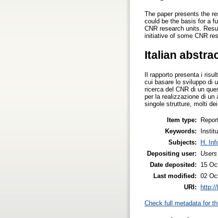
The paper presents the res
could be the basis for a 
CNR research units. Resul
initiative of some CNR re
Italian abstra
Il rapporto presenta i risu
cui basare lo sviluppo di u
ricerca del CNR di un que
per la realizzazione di un
singole strutture, molti de
Item type:
Repor
Keywords:
Instit
Subjects:
H. Inf
Depositing user:
Users
Date deposited:
15 Oc
Last modified:
02 Oc
URI:
http:/
Check full metadata for th