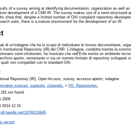
ults of a survey aiming at identifying documentation, organization as well as
future development of a CNR IR. The survey makes use of a semi-structured qu
ts show that, despite a limited number of OAI complaint repository develop
search units, there is a mature environment for the development of an IR.
ct
ltati di un’indagine che ha lo scopo di individuare le risorse documentarie, org
n Institutional Repository (IR) del CNR. L’indagine, condotta tramite la sommini
stionario semi-strutturato, ha mostrato che nell’Ente esiste un ambiente tecn
 archivio aperto, nonostante vi sia un numero limitato di repository sviluppati s
i quali non compatibili con lo standard OAI.
t
utional Repository (IR), Open Access, survey, accesso aperto, indagine
ormation sources, supports, channels.
>
HS. Repositories.
 181 not found.
t 2009
t 2014 12:15
/hdl.handle.net/10760/13645
is record