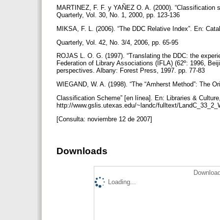
MARTINEZ, F. F. y YAÑEZ O. A. (2000). “Classification sy
Quarterly, Vol. 30, No. 1, 2000, pp. 123-136
MIKSA, F. L. (2006). “The DDC Relative Index”. En: Cata
Quarterly, Vol. 42, No. 3/4, 2006, pp. 65-95
ROJAS L. O. G. (1997). “Translating the DDC: the experie
Federation of Library Associations (IFLA) (62º: 1996, Beij
perspectives. Albany: Forest Press, 1997. pp. 77-83
WIEGAND, W. A. (1998). “The “Amherst Method”: The Or
Classification Scheme” [en línea]. En: Libraries & Culture
http://www.gslis.utexas.edu/~landc/fulltext/LandC_33_2
[Consulta: noviembre 12 de 2007]
Downloads
Download
Loading...