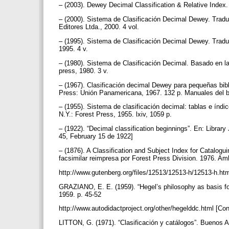
– (2003). Dewey Decimal Classification & Relative Index.
– (2000). Sistema de Clasificación Decimal Dewey. Tradu
Editores Ltda., 2000. 4 vol.
– (1995). Sistema de Clasificación Decimal Dewey. Traduc
1995. 4 v.
– (1980). Sistema de Clasificación Decimal. Basado en la 
press, 1980. 3 v.
– (1967). Clasificación decimal Dewey para pequeñas bibl
Press: Unión Panamericana, 1967. 132 p. Manuales del bi
– (1955). Sistema de clasificación decimal: tablas e índic
N.Y.: Forest Press, 1955. lxiv, 1059 p.
– (1922). “Decimal classification beginnings”. En: Library
45, February 15 de 1922]
– (1876). A Classification and Subject Index for Catalogu
facsimilar reimpresa por Forest Press Division. 1976. Amh
http://www.gutenberg.org/files/12513/12513-h/12513-h.ht
GRAZIANO, E. E. (1959). “Hegel’s philosophy as basis for 
1959. p. 45-52
http://www.autodidactproject.org/other/hegelddc.html [Co
LITTON, G. (1971). “Clasificación y catálogos”. Buenos A