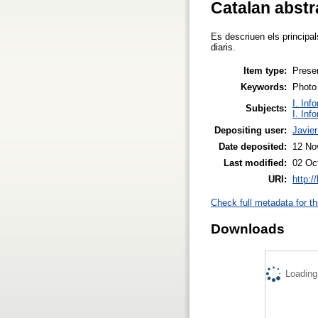
Catalan abstr
Es descriuen els principa
diaris.
Item type:
Prese
Keywords:
Photo
I. Inf
Subjects:
I. Inf
Depositing user:
Javier
Date deposited:
12 No
Last modified:
02 Oc
URI:
http:/
Check full metadata for th
Downloads
Loading.