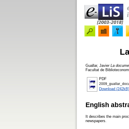
La
Guallar, Javier
La document
Facultat de Biblioteconom
PDF
2009_guallar_docu
Download (242kB
English abstr
It describes the main pro
newspapers.