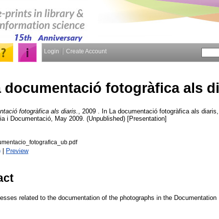
Login
Create Account
 documentació fotogràfica als di
ació fotogràfica als diaris.
, 2009 . In La documentació fotogràfica als diaris
ia i Documentació, May 2009. (Unpublished) [Presentation]
mentacio_fotografica_ub.pdf
)
|
Preview
act
cesses related to the documentation of the photographs in the Documentation D