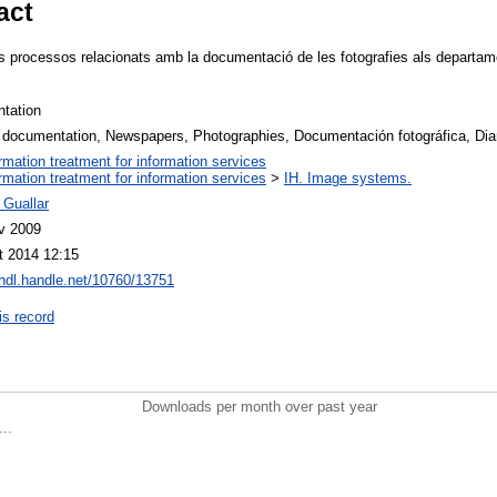
act
ls processos relacionats amb la documentació de les fotografies als departa
ntation
 documentation, Newspapers, Photographies, Documentación fotográfica, Diar
ormation treatment for information services
ormation treatment for information services
>
IH. Image systems.
 Guallar
v 2009
t 2014 12:15
/hdl.handle.net/10760/13751
is record
Downloads per month over past year
..