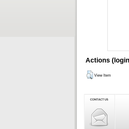
Actions (logi
View Item