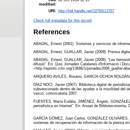
modified:
URI:
http://hdl.handle.net/10760/13767
Check full metadata for this record
References
ABADAL, Ernest (2001). Sistemas y servicios de informaci
ABADAL, Ernest; GUALLAR, Javier (2009). Prensa digital 
ABADAL, Ernest; GUALLAR, Javier (2008). “Les hemerotequ
difusió”. En: 11es Jornades Catalanes d'Informació i Do
<http://eprints.rclis.org/13686/1/jornades2008_guallar-a
ARQUERO AVILÉS, Rosario; GARCÍA-OCHOA ROLDÁN, Marí
DÍAZ NOCI, Javier (2007). Biblioteca digital de periodist
subvencionado dentro de las ayudas a la movilidad del d
vasco, convocatoria 2007.
FUENTES, María Eulàlia; JIMÉNEZ, Àngels; GONZÀLEZ, Al
periodística en Internet”. En: Anuari de Biblioteconomia
GARCÍA GÓMEZ, Juan Carlos; GONZÁLEZ OLIVARES, José L
sistemas de recuperación de información de la prensa en I