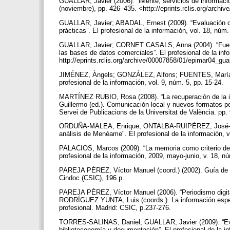
GUALLAR, Javier (2006). “iMente, servicios de información
(noviembre), pp. 426–435. <http://eprints.rclis.org/arch
GUALLAR, Javier; ABADAL, Ernest (2009). “Evaluación de
prácticas”. El profesional de la información, vol. 18, núm
GUALLAR, Javier; CORNET CASALS, Anna (2004). “Fuentes
las bases de datos comerciales”. El profesional de la inf
http://eprints.rclis.org/archive/00007858/01/epimar04_gua
JIMÉNEZ, Àngels; GONZÁLEZ, Alfons; FUENTES, María Eul
profesional de la información, vol. 9, núm. 5, pp. 15-24.
MARTÍNEZ RUBIO, Rosa (2008). “La recuperación de la i
Guillermo (ed.). Comunicación local y nuevos formatos pe
Servei de Publicacions de la Universitat de València. p
ORDUÑA-MALEA, Enrique; ONTALBA-RUIPÉREZ, José-Antoni
análisis de Menéame". El profesional de la información, v
PALACIOS, Marcos (2009). “La memoria como criterio de v
profesional de la información, 2009, mayo-junio, v. 18, n
PAREJA PÉREZ, Víctor Manuel (coord.) (2002). Guía de I
Cindoc (CSIC), 196 p.
PAREJA PÉREZ, Víctor Manuel (2006). “Periodismo digi
RODRÍGUEZ YUNTA, Luis (coords.). La información especia
profesional. Madrid: CSIC, p.237-276.
TORRES-SALINAS, Daniel; GUALLAR, Javier (2009). “Eva
biblioteconomía y documentación”. El profesional de la i