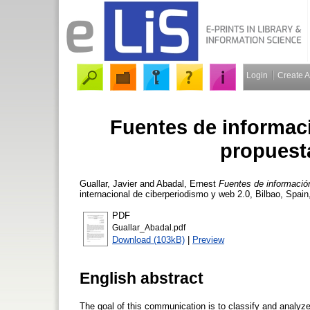
Login
Create 
Fuentes de informaci
propuesta
Guallar, Javier
and
Abadal, Ernest
Fuentes de información
internacional de ciberperiodismo y web 2.0, Bilbao, Spai
PDF
Guallar_Abadal.pdf
Download (103kB)
|
Preview
English abstract
The goal of this communication is to classify and analyz