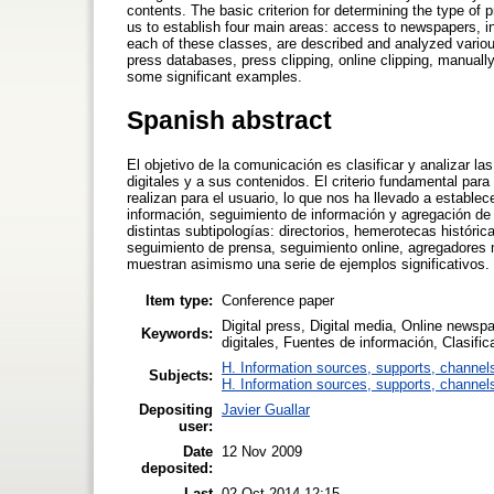
contents. The basic criterion for determining the type of 
us to establish four main areas: access to newspapers, i
each of these classes, are described and analyzed various
press databases, press clipping, online clipping, manual
some significant examples.
Spanish abstract
El objetivo de la comunicación es clasificar y analizar las
digitales y a sus contenidos. El criterio fundamental para 
realizan para el usuario, lo que nos ha llevado a establ
información, seguimiento de información y agregación de
distintas subtipologías: directorios, hemerotecas histór
seguimiento de prensa, seguimiento online, agregadores
muestran asimismo una serie de ejemplos significativos.
Item type:
Conference paper
Digital press, Digital media, Online newspa
Keywords:
digitales, Fuentes de información, Clasific
H. Information sources, supports, channel
Subjects:
H. Information sources, supports, channel
Depositing
Javier Guallar
user:
Date
12 Nov 2009
deposited:
Last
02 Oct 2014 12:15