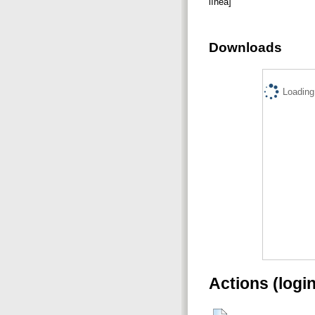
línea]
Downloads
Loading.
Actions (logi