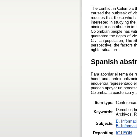
The conflict in Colombia 
caused the outbreak of vio
requires that those who h
interested in studying th
aiming to contribute in im
Colombian people has witn
guarantee the rights of vic
Civilian population, The St
perspective, the factors t
rights situation.
Spanish abst
Para abordar el tema de r
hacer una contextualizaci
encuentra representado el
pueden apoyar un proceso 
Colombia la existencia y 
Item type:
Conference
Derechos hu
Keywords:
Archivos, R
B. Informat
Subjects:
B. Informat
Depositing
IC LEON