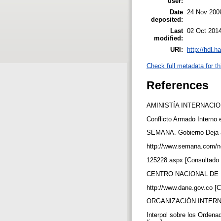
user:
Date
24 Nov 200
deposited:
Last
02 Oct 201
modified:
URI:
http://hdl.
Check full metadata for th
References
AMINISTÍA INTERNACIONAL
Conflicto Armado Interno 
SEMANA. Gobierno Deja a 
http://www.semana.com/not
125228.aspx [Consultado 
CENTRO NACIONAL DE ES
http://www.dane.gov.co [
ORGANIZACIÓN INTERNA
Interpol sobre los Orden