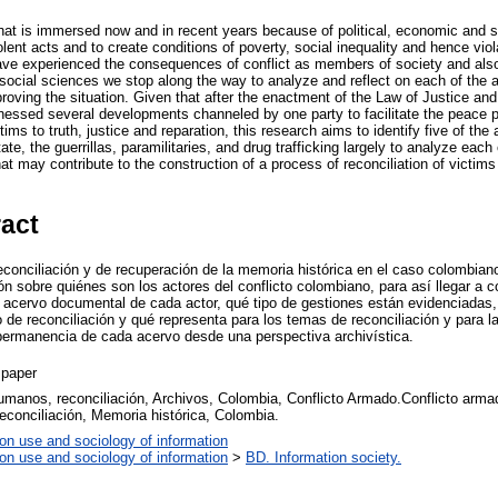
that is immersed now and in recent years because of political, economic and 
lent acts and to create conditions of poverty, social inequality and hence vio
ave experienced the consequences of conflict as members of society and also 
e social sciences we stop along the way to analyze and reflect on each of the
proving the situation. Given that after the enactment of the Law of Justice an
essed several developments channeled by one party to facilitate the peace p
tims to truth, justice and reparation, this research aims to identify five of the
ate, the guerrillas, paramilitaries, and drug trafficking largely to analyze each
hat may contribute to the construction of a process of reconciliation of victi
ract
econciliación y de recuperación de la memoria histórica en el caso colombiano
ón sobre quiénes son los actores del conflicto colombiano, para así llegar a 
 acervo documental de cada actor, qué tipo de gestiones están evidenciadas, 
de reconciliación y qué representa para los temas de reconciliación y para l
permanencia de cada acervo desde una perspectiva archivística.
 paper
manos, reconciliación, Archivos, Colombia, Conflicto Armado.Conflicto arm
econciliación, Memoria histórica, Colombia.
ion use and sociology of information
ion use and sociology of information
>
BD. Information society.