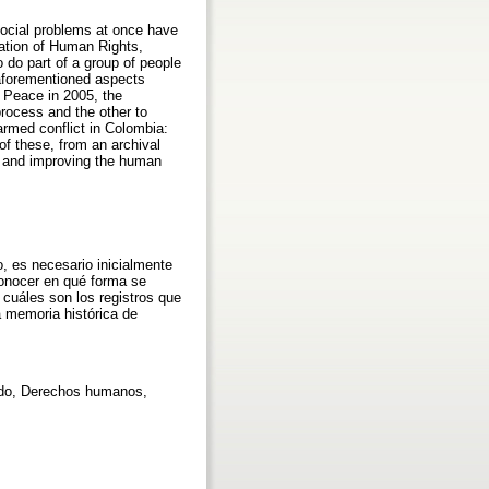
social problems at once have
lation of Human Rights,
do part of a group of people
 aforementioned aspects
d Peace in 2005, the
rocess and the other to
 armed conflict in Colombia:
 of these, from an archival
ms and improving the human
, es necesario inicialmente
conocer en qué forma se
cuáles son los registros que
a memoria histórica de
ado, Derechos humanos,