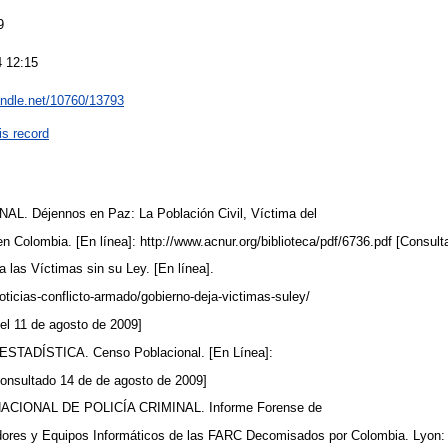
9
4 12:15
handle.net/10760/13793
is record
. Déjennos en Paz: La Población Civil, Víctima del
en Colombia. [En línea]: http://www.acnur.org/biblioteca/pdf/6736.pdf [Consul
las Víctimas sin su Ley. [En línea].
icias-conflicto-armado/gobierno-deja-victimas-suley/
el 11 de agosto de 2009]
TADÍSTICA. Censo Poblacional. [En Línea]:
Consultado 14 de de agosto de 2009]
CIONAL DE POLICÍA CRIMINAL. Informe Forense de
adores y Equipos Informáticos de las FARC Decomisados por Colombia. Lyo