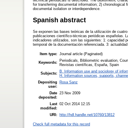
technical periodicals is described. The bibliometric charac
for transferring documental information; 2) chronological f
documental isolation or interdependence.
Spanish abstract
Se exponen las bases teóricas de la utilización de cuatr
publicaciones científico-técnicas periódicas españolas. La
indicadores utilizados, son las siguientes: 1: capacidad 
temporal de la documentación referenciada. 3: actualida
Item type:
Journal article (Paginated)
Periodicals, Bibliometric evaluation, Coun
Keywords:
Revistas científicas, España, Spain
B. Information use and sociology of infor
Subjects:
H. Information sources, supports, channe
Depositing
Rosa Sanz
user:
Date
23 Nov 2009
deposited:
Last
02 Oct 2014 12:15
modified:
URI:
http://hdl.handle.net/10760/13812
Check full metadata for this record