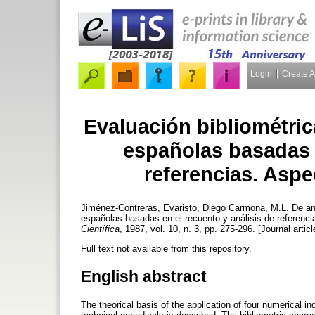
Login
Create 
Evaluación bibliométrica
españolas basadas e
referencias. Aspe
Jiménez-Contreras, Evaristo
,
Diego Carmona, M.L. De
a
españolas basadas en el recuento y análisis de referenci
Científica
, 1987, vol. 10, n. 3, pp. 275-296. [Journal artic
Full text not available from this repository.
English abstract
The theorical basis of the application of four numerical in