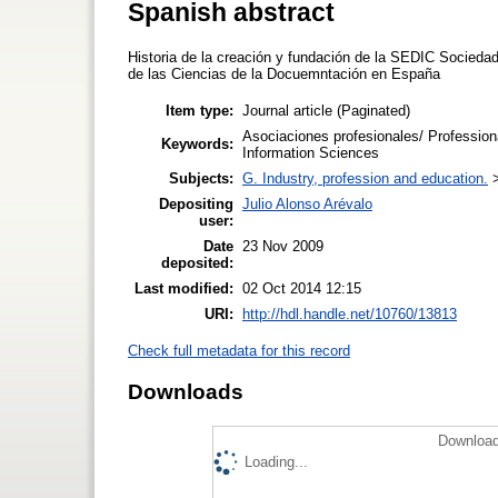
Spanish abstract
Historia de la creación y fundación de la SEDIC Socieda
de las Ciencias de la Docuemntación en España
Item type:
Journal article (Paginated)
Asociaciones profesionales/ Profession
Keywords:
Information Sciences
Subjects:
G. Industry, profession and education.
Depositing
Julio Alonso Arévalo
user:
Date
23 Nov 2009
deposited:
Last modified:
02 Oct 2014 12:15
URI:
http://hdl.handle.net/10760/13813
Check full metadata for this record
Downloads
Download
Loading...