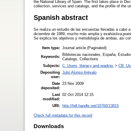
the National Library of Spain. The first takes place in D
collection, services and catalogs, and the profile of the 
Spanish abstract
Se realiza un estudio de las encuestas llevadas a cabo a
diciembre de 1989, mucho más amplia y exahústiva,pues co
Se explica los objetivos y metodología de ambas, asi co
Item type:
Journal article (Paginated)
Bibliotecas nacionales, España, Estudios
Keywords:
Catalogs, Collections
Subjects:
C. Users, literacy and reading.
>
CB. Use
Depositing
Julio Alonso Arévalo
user:
Date
23 Nov 2009
deposited:
Last
02 Oct 2014 12:15
modified:
URI:
http://hdl.handle.net/10760/13815
Check full metadata for this record
Downloads