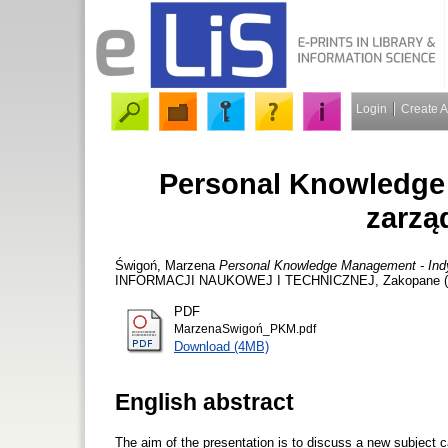
Login
Create 
Personal Knowledge
zarzą
Świgoń, Marzena
Personal Knowledge Management - Indy
INFORMACJI NAUKOWEJ I TECHNICZNEJ, Zakopane (Polan
PDF
MarzenaSwigoń_PKM.pdf
Download (4MB)
English abstract
The aim of the presentation is to discuss a new subjec