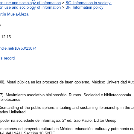
on use and sociology of information
>
BC. Information in society.
on use and sociology of information
>
BF. Information policy
rtín Muela-Meza
9
 12:15
andle.net/10760/13874
is record
00). Moral pública en los procesos de buen gobierno. México: Universidad A
97). Movimiento asociativo bibliotecário: Rumos. Sociedad e biblioteconomia. 
bliotecários.
smantling of the public sphere: situating and sustaining librarianship in the a
raries Unlimited.
 poder na sociedade de informação. 2ª ed. São Paulo: Editor Unesp.
rmaciones del proyecto cultural en México: educación, cultura y patrimonio cul
IA-1 del INAH, Sección 10 SNTE.