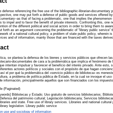
act
“The defense referencing the free use of the bibliographic-librarian-documentary
rspective, one may put forth a defense of public goods and services offered by d
documentary--as that of facing a problematic, one that implies the phenomenon o
ies to impel and to favor the benefit of private interests. Confronting this, one n
ntion of the different political and social actors in order to bring them to awa
s put forth as an argument concerning the problematic of “library public service” t
ework of a national cultural policy, a problem of state public policy, wherein is
rvices and of information, mainly those that are financed with the taxes derived
ract
ica, se plantea la defensa de los bienes y servicios públicos que ofrecen las
liotecario-documentales de cara a la problemática que implica el fenómeno de l
 que intentan impulsar y favorecer el beneficio del interés privado. Ante esto,
diferentes actores políticos y sociales con el propósito de que hagan concienc
así el por qué la problemática del «servicio público de biblioteca» es meneste
ultura, a problema de política pública de Estado, en la cual se invoque el uso 
y de información, principalmente aquellos que son financiados con los impuesto
cle (Paginated)
words] Bibliotecas y Estado; Uso gratuito de servicios bibliotecarios; Bibliote
Defensa del patrimonio cultural; Legislación bibliotecaria; Servicios biblioteca
braries and state. Free use of library services. Libraries and national cultural 
ibrary legislation. Library public service
on use and sociology of information