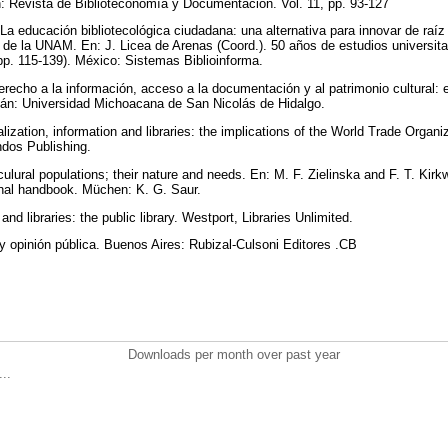
 Revista de Biblioteconomía y Documentación. Vol. 11, pp. 93-127
La educación bibliotecológica ciudadana: una alternativa para innovar de raíz 
 de la UNAM. En: J. Licea de Arenas (Coord.). 50 años de estudios universitar
 (pp. 115-139). México: Sistemas Biblioinforma.
Derecho a la información, acceso a la documentación y al patrimonio cultural
án: Universidad Michoacana de San Nicolás de Hidalgo.
alization, information and libraries: the implications of the World Trade Org
ndos Publishing.
ulural populations; their nature and needs. En: M. F. Zielinska and F. T. Kirkw
tional handbook. Müchen: K. G. Saur.
and libraries: the public library. Westport, Libraries Unlimited.
 y opinión pública. Buenos Aires: Rubizal-Culsoni Editores .CB
Downloads per month over past year
..