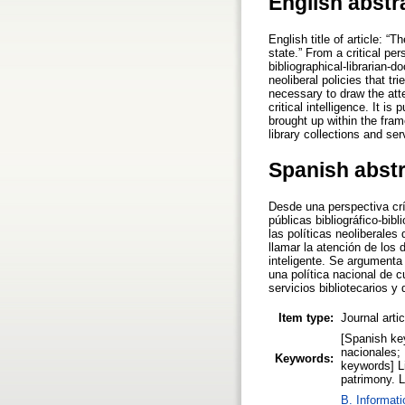
English abstr
English title of article: 
state.” From a critical pe
bibliographical-librarian-
neoliberal policies that tr
necessary to draw the atte
critical intelligence. It i
brought up within the fram
library collections and se
Spanish abst
Desde una perspectiva crít
públicas bibliográfico-bib
las políticas neoliberales
llamar la atención de los 
inteligente. Se argumenta 
una política nacional de c
servicios bibliotecarios 
Item type:
Journal arti
[Spanish key
nacionales; 
Keywords:
keywords] Li
patrimony. L
B. Informati