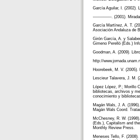
García Aguilar, I. (2002)
---------------. (2001). 
García Martínez, A. T. (200
Asociación Andaluza de Bi
Girón García, A. y Salabe
Gimeno Perelló (Eds.) Info
Goodman, A. (2009). Libro
http://www.jornada.unam
Hoorebeek, M. V. (2005). 
Lescieur Talavera, J. M. (
López López, P.; Morillo C
bibliotecas, archivos y m
conocimiento y bibliotecas
Magán Wals, J. A. (1996). 
Magán Wals Coord. Tratad
McChesney, R. W. (1998).
(Eds.), Capitalism and the
Monthly Review Press.
Meneses Tello, F. (2008). 