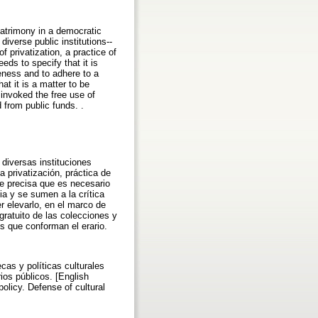
 patrimony in a democratic
iverse public institutions--
f privatization, a practice of
eeds to specify that it is
reness and to adhere to a
hat it is a matter to be
 invoked the free use of
 from public funds. .
 diversas instituciones
a privatización, práctica de
 se precisa que es necesario
ia y se sumen a la crítica
r elevarlo, en el marco de
gratuito de las colecciones y
s que conforman el erario.
cas y políticas culturales
rios públicos. [English
policy. Defense of cultural