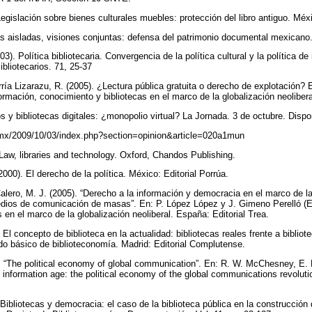
. Legislación sobre bienes culturales muebles: protección del libro antiguo. M
Miradas aisladas, visiones conjuntas: defensa del patrimonio documental mexic
3). Política bibliotecaria. Convergencia de la política cultural y la política de
bliotecarios. 71, 25-37
rría Lizarazu, R. (2005). ¿Lectura pública gratuita o derecho de explotación? 
rmación, conocimiento y bibliotecas en el marco de la globalización neolibera
s y bibliotecas digitales: ¿monopolio virtual? La Jornada. 3 de octubre. Dispo
.mx/2009/10/03/index.php?section=opinion&article=020a1mun
Law, libraries and technology. Oxford, Chandos Publishing.
2000). El derecho de la política. México: Editorial Porrúa.
alero, M. J. (2005). “Derecho a la información y democracia en el marco de la 
edios de comunicación de masas”. En: P. López López y J. Gimeno Perelló (E
 en el marco de la globalización neoliberal. España: Editorial Trea.
El concepto de biblioteca en la actualidad: bibliotecas reales frente a bibliote
o básico de biblioteconomía. Madrid: Editorial Complutense.
 “The political economy of global communication”. En: R. W. McChesney, E.
 information age: the political economy of the global communications revoluti
Bibliotecas y democracia: el caso de la biblioteca pública en la construcción