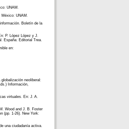
éxico: UNAM.
ano. México: UNAM.
 información. Boletín de la
En: P. López López y J.
l. España: Editorial Trea.
nible en:
globalización neoliberal:
ds.) Información,
cas virtuales. En: J. A.
 M. Wood and J. B. Foster
on (pp. 1-26). New York:
 de una ciudadanía activa.