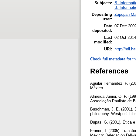
Subjects:
B. Informati
B. Informati
Depositing
Zapopan Ma
user:
Date
07 Dec 200
deposited:
Last
02 Oct 2014
modified:
URI:
http://hdl.h
Check full metadata for th
References
Aguilar Hernández, F. (20
México.
Almeida Júnior, O. F. (19
Associação Paulista de Bi
Buschman, J. E. (2001). Di
philosophy. Westport: Lib
Dupas, G. (2001). Ética e
Franco, I. (2005). Transfo
México: Delegación D-II-