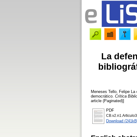
La defen
bibliogr
Meneses Tello, Felipe
La d
democrático.
Crítica Bibl
article (Paginated)]
PDF
CB.v2.n1.Articulo
Download (241kB