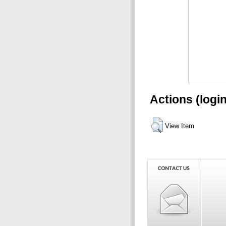
Actions (logi
View Item