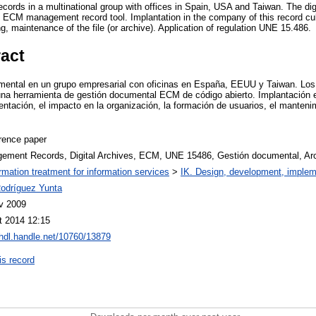
rds in a multinational group with offices in Spain, USA and Taiwan. The digita
 ECM management record tool. Implantation in the company of this record cul
ng, maintenance of the file (or archive). Application of regulation UNE 15.486.
ract
mental en un grupo empresarial con oficinas en España, EEUU y Taiwan. Los a
una herramienta de gestión documental ECM de código abierto. Implantación 
ntación, el impacto en la organización, la formación de usuarios, el mantenim
rence paper
ement Records, Digital Archives, ECM, UNE 15486, Gestión documental, Arch
ormation treatment for information services
>
IK. Design, development, imple
Rodríguez Yunta
v 2009
t 2014 12:15
/hdl.handle.net/10760/13879
is record