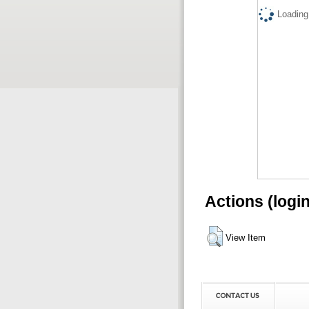
Loading.
Actions (logi
View Item