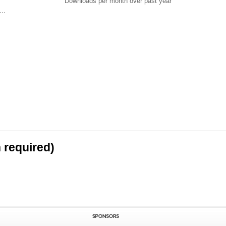
Downloads per month over past year
..
n required)