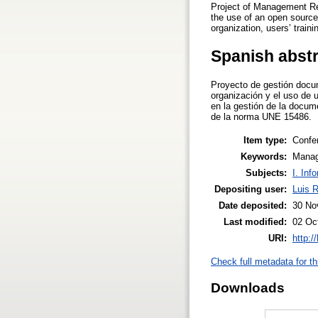
Project of Management Reco
the use of an open source
organization, users’ traini
Spanish abst
Proyecto de gestión docu
organización y el uso de 
en la gestión de la docume
de la norma UNE 15486.
Item type:
Confe
Keywords:
Manag
Subjects:
I. Inf
Depositing user:
Luis 
Date deposited:
30 No
Last modified:
02 Oc
URI:
http:/
Check full metadata for th
Downloads