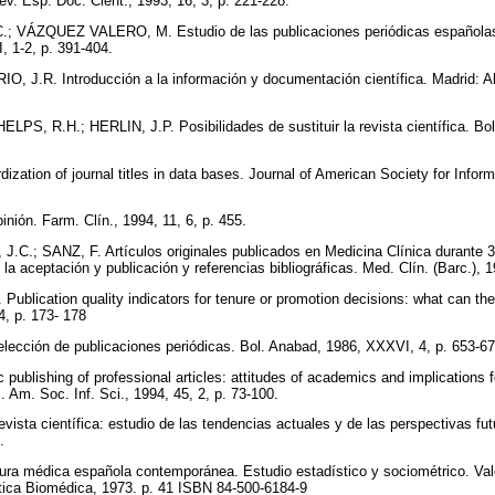
Rev. Esp. Doc. Cient., 1993, 16, 3, p. 221-228.
ÁZQUEZ VALERO, M. Estudio de las publicaciones periódicas españolas d
, 1-2, p. 391-404.
.R. Introducción a la información y documentación científica. Madrid: A
ELPS, R.H.; HERLIN, J.P. Posibilidades de sustituir la revista científica. Bol
ation of journal titles in data bases. Journal of American Society for Inform
nión. Farm. Clín., 1994, 11, 6, p. 455.
C.; SANZ, F. Artículos originales publicados en Medicina Clínica durante 
e la aceptación y publicación y referencias bibliográficas. Med. Clín. (Barc.),
blication quality indicators for tenure or promotion decisions: what can the l
44, p. 173- 178
ción de publicaciones periódicas. Bol. Anabad, 1986, XXXVI, 4, p. 653-6
ublishing of professional articles: attitudes of academics and implications f
. Am. Soc. Inf. Sci., 1994, 45, 2, p. 73-100.
a científica: estudio de las tendencias actuales y de las perspectivas futu
5.
ura médica española contemporánea. Estudio estadístico y sociométrico. Val
ica Biomédica, 1973. p. 41 ISBN 84-500-6184-9