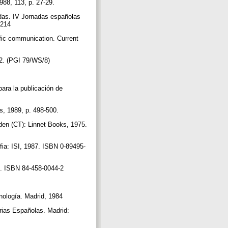
988, 113, p. 27-29.
adas. IV Jornadas españolas
7-214
ific communication. Current
82. (PGI 79/WS/8)
ra la publicación de
es, 1989, p. 498-500.
den (CT): Linnet Books, 1975.
fia: ISI, 1987. ISBN 0-89495-
92. ISBN 84-458-0044-2
nología. Madrid, 1984
s Españolas. Madrid: