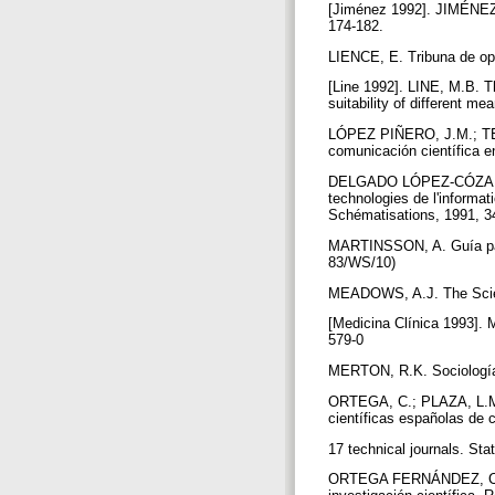
[Jiménez 1992]. JIMÉNEZ C
174-182.
LIENCE, E. Tribuna de opi
[Line 1992]. LINE, M.B. Th
suitability of different m
LÓPEZ PIÑERO, J.M.; TERRA
comunicación científica e
DELGADO LÓPEZ-CÓZAR, E.;
technologies de l'informa
Schématisations, 1991, 3
MARTINSSON, A. Guía para 
83/WS/10)
MEADOWS, A.J. The Scient
[Medicina Clínica 1993].
579-0
MERTON, R.K. Sociología d
ORTEGA, C.; PLAZA, L.M.
científicas españolas de ci
17 technical journals. Sta
ORTEGA FERNÁNDEZ, C.; P