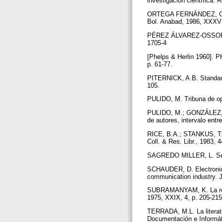
investigación científica. 
ORTEGA FERNÁNDEZ, C.; V
Bol. Anabad, 1986, XXXVI
PÉREZ ÁLVAREZ-OSSORIO, J
1705-4
[Phelps & Herlin 1960]. PH
p. 61-77.
PITERNICK, A.B. Standardiz
105.
PULIDO, M. Tribuna de opi
PULIDO, M.; GONZÁLEZ, J.
de autores, intervalo entr
RICE, B.A.; STANKUS, T. Pu
Coll. & Res. Libr., 1983, 
SAGREDO MILLER, L. Selec
SCHAUDER, D. Electronic p
communication industry. J
SUBRAMANYAM, K. La revist
1975, XXIX, 4, p. 205-21
TERRADA, M.L. La literat
Documentación e Informát