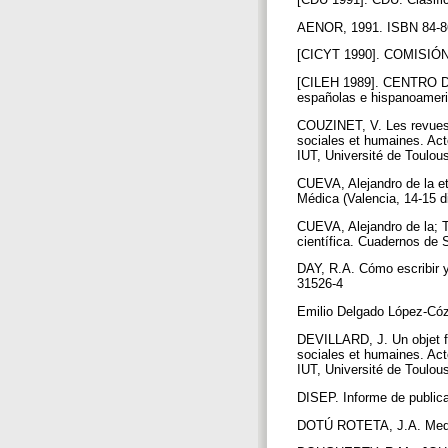
AENOR, 1991. ISBN 84-8
[CICYT 1990]. COMISIÓN
[CILEH 1989]. CENTRO
españolas e hispanoamer
COUZINET, V. Les revues a
sociales et humaines. Act
IUT, Université de Toulous
CUEVA, Alejandro de la e
Médica (Valencia, 14-15 
CUEVA, Alejandro de la; 
científica. Cuadernos de 
DAY, R.A. Cómo escribir y
31526-4
Emilio Delgado López-Cózar
DEVILLARD, J. Un objet fl
sociales et humaines. Act
IUT, Université de Toulous
DISEP. Informe de public
DOTÚ ROTETA, J.A. Medicin