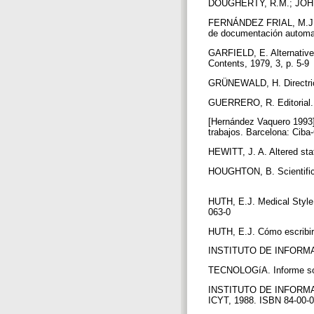
DOUGHERTY, R.M.; JOHNSON
FERNÁNDEZ FRIAL, M.J. et.
de documentación automat
GARFIELD, E. Alternative 
Contents, 1979, 3, p. 5-9
GRÜNEWALD, H. Directrice
GUERRERO, R. Editorial. 
[Hernández Vaquero 1993]
trabajos. Barcelona: Ciba
HEWITT, J. A. Altered sta
HOUGHTON, B. Scientific P
HUTH, E.J. Medical Style 
063-0
HUTH, E.J. Cómo escribir 
INSTITUTO DE INFORM
TECNOLOGíA. Informe sobr
INSTITUTO DE INFORMAC
ICYT, 1988. ISBN 84-00-