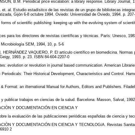
, B.M. Periodical price escalation: a library response. Library Journal, 1
 al. Estudio estadísitco de las revistas de un grupo de bibliotecas integr
izada, Gijón 6-8 octubre 1994. Oviedo: Universidad de Oviedo, 1994. p. 20
forms of scientific publishing: keeping up with the evolving system of scient
s para los directores de revistas científicas y técnicas. París: Unesco, 19
Microbiología SEM, 1994, 10, p. 5-6
. HERNÁNDEZ VAQUERO, P. El artículo científico en biomedicina. Normas pa
-Geigy, 1993. p. 23. ISBN 84-604-2207-0
tes: evolution or revolution in journal based communication. American Librari
eriodicals: Their Historical Development, Characteristics and Control. Ham
& Format: an iIternational Manual for Authors, Editors and Publishers. Filadel
y publicar trabajos en ciencias de la salud. Barcelona: Masson, Salvat, 19
ACIÓN Y DOCUMENTACIÓN EN CIENCIA Y
e la evaluación de las publicaciones periódicas españolas de ciencia y tec
IÓN Y DOCUMENTACIÓN EN CIENCIA Y TECNOLOGíA. Revistas Sanitaria
06910 2