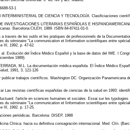
6688-53-1
 INTERMINISTERIAL DE CIENCIA Y TECNOLOGÍA. Clasificiaciones científi
 DE INVESTIGACIONES LITERARIAS ESPAÑOLAS E HISPANOAMERICANAS. P
icanas. Barcelona:CILEH, 1989. ISBN 84-87411-01-0.
 travers de les outils et les pratiques de professionnels de la Documentati
es du séminaire "La communication et línformation scientifiques entre spécial
e III, 1992, p. 47-62.
t al. Evolución del Índice Médico Español y la base de datos del IME. I Con
diciembre 1989).
TERRADA, M.L. La documentación médica española. El Índice Médico Español 
Salud, 1991, 3, 121-126
 publicar trabajos científicos. Washington DC: Organización Panamericana d
 Las revistas científicas españolas de ciencias de la salud en 1993: identific
uctuant: l'article en sciences humaines et sociales. Essai sur les typologie
es du séminaire "La communication et línformation scientifiques entre spécial
e III, 1992. p. 17-25.
aciones periódicas. Barcelona: DISEP, 1988
a Clínica: hacia su definitiva consagración internacional. Med. Clín. (Barc