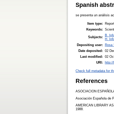
Spanish abst
se presenta un análisis ac
Item type:
Repor
Keywords:
Scient
B. Inf
Subjects:
H. Inf
Depositing user:
Rosa 
Date deposited:
02 De
Last modified:
02 Oc
URI:
http:/
Check full metadata for th
References
ASOCIACION ESPAÑOLA 
Asociación Española de P
AMERICAN LIBRARY ASSOCI
1988.