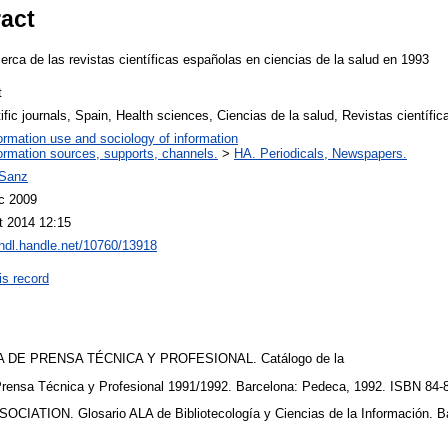
ract
erca de las revistas científicas españolas en ciencias de la salud en 1993
t
ific journals, Spain, Health sciences, Ciencias de la salud, Revistas científic
ormation use and sociology of information
ormation sources, supports, channels.
>
HA. Periodicals, Newspapers.
Sanz
c 2009
t 2014 12:15
/hdl.handle.net/10760/13918
is record
DE PRENSA TÉCNICA Y PROFESIONAL. Catálogo de la
rensa Técnica y Profesional 1991/1992. Barcelona: Pedeca, 1992. ISBN 84-
ATION. Glosario ALA de Bibliotecología y Ciencias de la Información. Ba