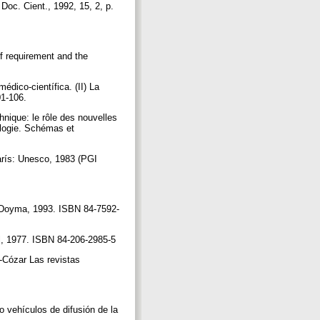
oc. Cient., 1992, 15, 2, p.
of requirement and the
dico-científica. (II) La
101-106.
ique: le rôle des nouvelles
ologie. Schémas et
arís: Unesco, 1983 (PGI
: Doyma, 1993. ISBN 84-7592-
al, 1977. ISBN 84-206-2985-5
Cózar Las revistas
ehículos de difusión de la