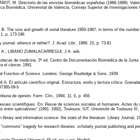
T, M. Directorio de las revistas biomédicas españolas (1986-1988). Valen
a Biomédica, Universitat de Valencia, Consejo Superior de Investigaciones C
The size and growth of serial literature 1950-1987, in terms of the number of
 1, p. 173-196
journal: whence or wither?. J. Acad. Libr., 1989, 15, p. 73-81
.; LIBANO ZUMALACARREGUI, J.A. eds.
liotecas de medicina. 3ª ed. Centro de Documentación Biomédica de la Junta 
ra el cáncer, 1991.
l Function of Science. Londres: George Routledge & Sons, 1939
l artículo científico original. Estructura, estilo y lectura crítica. Grana
-87385-09-5
na de opinión. Farm. Clín., 1994, 11, 6, p. 456
es revues scientifiques. En: Revue de sciences sociales et humaines. Actes d
ues entre spécialistes" (1991- 1992). Toulouse: IUT, Université de Toulouse III,
n library and information science: the state of the literature. Library Journal,
commons" tragedy for research libraries: scholarly journal publishing and pri
5.
ación Decimal Universal. 6ª ed. rev y act. Madrid: