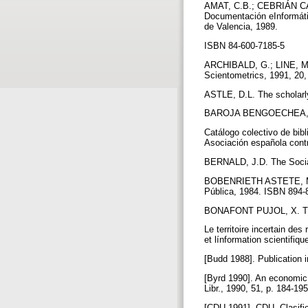
AMAT, C.B.; CEBRIÁN CARO
Documentación eInformátic
de Valencia, 1989.
ISBN 84-600-7185-5
ARCHIBALD, G.; LINE, M.B. 
Scientometrics, 1991, 20,
ASTLE, D.L. The scholarly 
BAROJA BENGOECHEA, A
Catálogo colectivo de bib
Asociación española cont
BERNALD, J.D. The Socia
BOBENRIETH ASTETE, M.A. E
Pública, 1984. ISBN 894
BONAFONT PUJOL, X. Tribu
Le territoire incertain d
et línformation scientifiq
[Budd 1988]. Publication i
[Byrd 1990]. An economic "
Libr., 1990, 51, p. 184-19
[CDU 1991]. CDU. Clasific