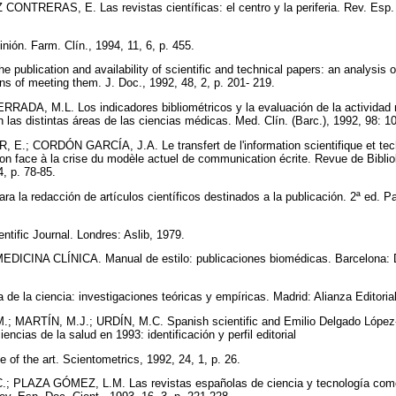
ONTRERAS, E. Las revistas científicas: el centro y la periferia. Rev. Esp. D
nión. Farm. Clín., 1994, 11, 6, p. 455.
e publication and availability of scientific and technical papers: an analysis 
eans of meeting them. J. Doc., 1992, 48, 2, p. 201- 219.
DA, M.L. Los indicadores bibliométricos y la evaluación de la actividad mé
n las distintas áreas de las ciencias médicas. Med. Clín. (Barc.), 1992, 98: 
 CORDÓN GARCÍA, J.A. Le transfert de l'information scientifique et techn
tion face à la crise du modèle actuel de communication écrite. Revue de Bibli
4, p. 78-85.
la redacción de artículos científicos destinados a la publicación. 2ª ed. P
ific Journal. Londres: Aslib, 1979.
 MEDICINA CLÍNICA. Manual de estilo: publicaciones biomédicas. Barcelona
e la ciencia: investigaciones teóricas y empíricas. Madrid: Alianza Editori
; MARTÍN, M.J.; URDÍN, M.C. Spanish scientific and Emilio Delgado López-
encias de la salud en 1993: identificación y perfil editorial
te of the art. Scientometrics, 1992, 24, 1, p. 26.
LAZA GÓMEZ, L.M. Las revistas españolas de ciencia y tecnología como v