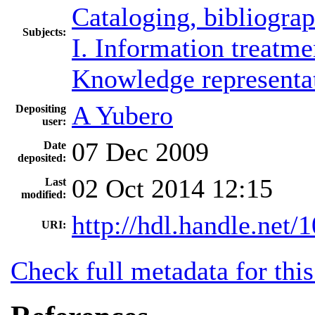
Cataloging, bibliograp
Subjects:
I. Information treatme
Knowledge representa
A Yubero
Depositing
user:
07 Dec 2009
Date
deposited:
02 Oct 2014 12:15
Last
modified:
http://hdl.handle.net
URI:
Check full metadata for this