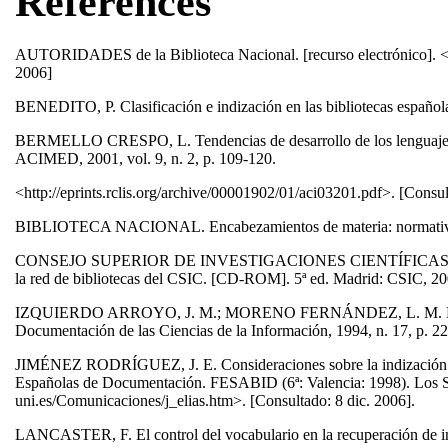
References
AUTORIDADES de la Biblioteca Nacional. [recurso electrónico].
2006]
BENEDITO, P. Clasificación e indización en las bibliotecas español
BERMELLO CRESPO, L. Tendencias de desarrollo de los lenguajes de
ACIMED, 2001, vol. 9, n. 2, p. 109-120.
<http://eprints.rclis.org/archive/00001902/01/aci03201.pdf>. [Consul
BIBLIOTECA NACIONAL. Encabezamientos de materia: normativa pa
CONSEJO SUPERIOR DE INVESTIGACIONES CIENTÍFICAS. Unidad d
la red de bibliotecas del CSIC. [CD-ROM]. 5ª ed. Madrid: CSIC, 2
IZQUIERDO ARROYO, J. M.; MORENO FERNÁNDEZ, L. M. Listas d
Documentación de las Ciencias de la Información, 1994, n. 17, p. 2
JIMÉNEZ RODRÍGUEZ, J. E. Consideraciones sobre la indización en la
Españolas de Documentación. FESABID (6ª: Valencia: 1998). Los Siste
uni.es/Comunicaciones/j_elias.htm>. [Consultado: 8 dic. 2006].
LANCASTER, F. El control del vocabulario en la recuperación de i