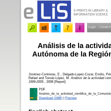
Login
Create 
Análisis de la activi
Autónoma de la Región
Jiménez-Contreras, E.
,
Delgado-Lopez-Cozar, Emilio
,
Pér
Rafael
and
Tomás-López, M.
Análisis de la actividad ci
1999-2005.
, 2008 [Report]
PDF
Analisis_de_la_actividad_cientifica_de_la_Comun
Download (1MB)
|
Preview