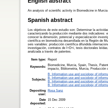
English abstract
An analysis of scientific activity in Biomedicine in Murc
Spanish abstract
Los objetivos de este estudio son: Determinar la activida
caracterizando la producción mediante dos indicadores: 
conocer la dimensión, potencial y especialización investi
científica en biomedicina desarrollada en la Región de Mu
seis variables: producción científica difundida internacio
investigación, contratos de I+D+i, tesis doctorales leída
analizada a través de patentes.
Item type:
Report
Biomedicine, Murcia, Spain, Thesis, Patents,
Keywords:
impacto, Bibliometria, Murcia, Producción c
B. Information use and sociology of inform
B. Information use and sociology of inform
Subjects:
B. Information use and sociology of inform
B. Information use and sociology of inform
Depositing
Rosa Sanz
user:
Date
15 Dec 2009
deposited: