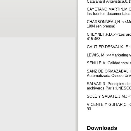
Catalana d´Arxivistica,8,
CAYETANO MARTÍN,M.C.;GA
las fuentes documentales
CHARBONNEAU,N.:<<Marketi
1994 (en prensa)
CHEYNET,P.D.:<<Les archiv
415-463.
GAUTIER-DESVAUX. E.:<<L
LEWIS, M.:<<Marketing y p
SENLLE,A.:Calidad total e
SANZ DE ORMAZÁBAL,I.:<<
Automatizada.Oviedo:Uni
SALVAR,R.:Principios dire
archiveros.París:UNESC
SOLÉ Y SABATE,J.M.: <<L´a
VICENTE Y GUITAR,C.:<<L´a
93
Downloads