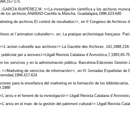
1994,157-175.
RCÍA RUIPÉREZ,M.:<<La investigación científica y los archivos municipa
 de los archivos,ANABAD-Castilla la Mancha, Guadalajara,1996,623-640
ng de archivos.El control de resultados>>, en II Congreso de Archivos de 
es et l´animation culturelle>>, en: La pratique archivistique française. Par
´action culturelle aux archives>>.La Gazette des Archives, 141,1988,218
ublicitat per a arxivers>>Lligall:Revista Catalana d´Arxivistica,7,1993,65-7
n los servicios y en la administración pública. Barcelona:Ediciones Gestión
Marketing de servicios de información>>, en:IV Jornadas Españolas de 
versidad,1994,617-624
ctores para la enseñanza del marketing en la formación de los bibliotecarios
O,1988
rxiu e el foment de la investigació>>.Lligall:Revista Catalana d´Arxivisti
rxiu en el marc de la gestión del patrimoni cultural>>.Lligall:Revista Catal