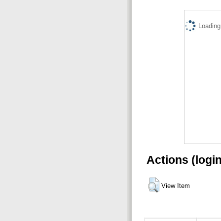
Loading.
Actions (logi
View Item