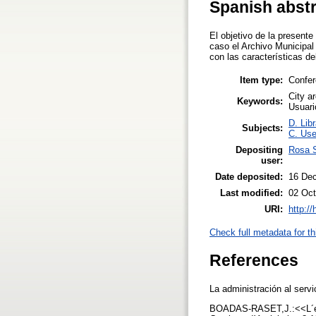
Spanish abst
El objetivo de la present
caso el Archivo Municipal 
con las características de
Item type:
Confer
City a
Keywords:
Usuari
D. Libr
Subjects:
C. Use
Depositing
Rosa 
user:
Date deposited:
16 De
Last modified:
02 Oct
URI:
http:/
Check full metadata for th
References
La administración al serv
BOADAS-RASET,J.:<<L´estra