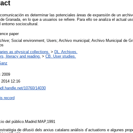
ract
e comunicación es determinar las potenciales áreas de expansión de un arch
de Granada, en lo que a usuarios se refiere. Para ello se analiza el actual u
l entorno sociocultural.
ence paper
rchive; Social environment; Users; Archivo municipal; Archivo Municipal de Gr
os
aries as physical collections.
>
DL. Archives.
rs, literacy and reading.
>
CB. User studies.
Sanz
c 2009
 2014 12:16
/hdl.handle.net/10760/14030
is record
icio del público.Madrid:MAP,1991
tègia de difusió dels arxius catalans:anàlisis d´actuations e algunes propo