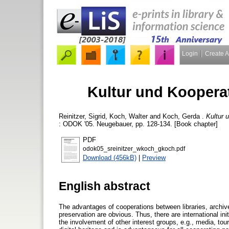
Login
Create 
Kultur und Kooperat
Reinitzer, Sigrid
,
Koch, Walter
and
Koch, Gerda
.
Kultur 
: ODOK '05. Neugebauer, pp. 128-134. [Book chapter]
PDF
odok05_sreinitzer_wkoch_gkoch.pdf
Download (456kB)
|
Preview
English abstract
The advantages of cooperations between libraries, archi
preservation are obvious. Thus, there are international ini
the involvement of other interest groups, e.g., media, tou