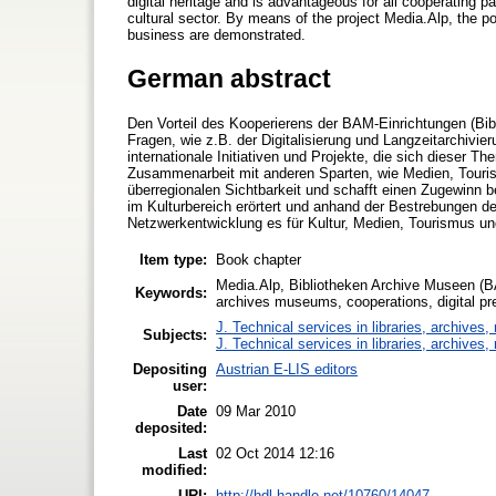
digital heritage and is advantageous for all cooperating pa
cultural sector. By means of the project Media.Alp, the po
business are demonstrated.
German abstract
Den Vorteil des Kooperierens der BAM-Einrichtungen (Bi
Fragen, wie z.B. der Digitalisierung und Langzeitarchivier
internationale Initiativen und Projekte, die sich dieser 
Zusammenarbeit mit anderen Sparten, wie Medien, Tourism
überregionalen Sichtbarkeit und schafft einen Zugewinn b
im Kulturbereich erörtert und anhand der Bestrebungen de
Netzwerkentwicklung es für Kultur, Medien, Tourismus un
Item type:
Book chapter
Media.Alp, Bibliotheken Archive Museen (BAM
Keywords:
archives museums, cooperations, digital pres
J. Technical services in libraries, archive
Subjects:
J. Technical services in libraries, archive
Depositing
Austrian E-LIS editors
user:
Date
09 Mar 2010
deposited:
Last
02 Oct 2014 12:16
modified:
URI:
http://hdl.handle.net/10760/14047