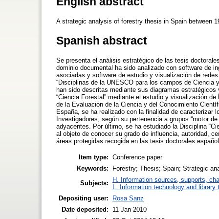
English abstract
A strategic analysis of forestry thesis in Spain between 
Spanish abstract
Se presenta el análisis estratégico de las tesis doctoral
dominio documental ha sido analizado con software de ing
asociadas y software de estudio y visualización de redes
“Disciplinas de la UNESCO para los campos de Ciencia y T
han sido descritas mediante sus diagramas estratégicos y
“Ciencia Forestal” mediante el estudio y visualización de 
de la Evaluación de la Ciencia y del Conocimiento Científ
España, se ha realizado con la finalidad de caracterizar 
Investigadores, según su pertenencia a grupos “motor de i
adyacentes. Por último, se ha estudiado la Disciplina “Ci
al objeto de conocer su grado de influencia, autoridad, c
áreas protegidas recogida en las tesis doctorales españo
Item type:
Conference paper
Keywords:
Forestry; Thesis; Spain; Strategic an
H. Information sources, supports, ch
Subjects:
L. Information technology and library
Depositing user:
Rosa Sanz
Date deposited:
11 Jan 2010