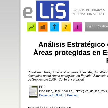
Login
Create 
Análisis Estratégico 
Áreas protegidas en E
Pino-Díaz, José
,
Jiménez-Contreras, Evaristo
,
Ruiz-Baño
doctorales sobre Áreas protegidas en España; Situación d
de Septiembre 2009. [Conference paper]
PDF
Pino-Diaz,_Jose-Analisis_Estrategico_de_las_tes
Download (398kB)
|
Preview