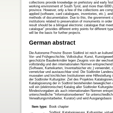
collections provide knowledge on prehistory and early histo
working environment of South Tyrol, and more than 6000 
province. However, only a few of the collections are comp
applied (software, card catalogues, inventories, etc.), an
methods of documentation. Due to this, the government o
institutions related to preservation of monuments in orde
result should be a bilingual electronic catalogue that meet
catalogue" provides different entry points for different typ
will be the basis for further projects.
German abstract
Die Autonome Provinz Bozen Südtirol ist reich an kultu
Vor- und Frühgeschichte, Volkskultur, Kunst, Kunstgewerb
geschützte Baudenkmäler legen Zeugnis von der wechse
vollständig und den internationalen Normen entsprechend 
(Software, Karteikarten, Inventarbücher etc.) verwendet
vernetzbar und austauschbar sind. Die Südtiroler Landes
musealen und kirchlichen Institutionen eine Hilfestellun
der Südtiroler Kulturgüter. Ziel des Projektes Katalogisier
Katalogisierung der in Südtirol bestehenden beweglichen
soll ein (elektronischer) Katalog aller Südtiroler Kulturg
Mindestvorgaben als auch internationalen Normen entspricht
unterschiedliche "Informationsebenen" für unterschiedlic
Verwaltungsmitarbeiter, Kurator) und wird Ausgangsbasis 
Item type:
Book chapter
Südtirol, Katalogisierung, Kulturgüter, virtu