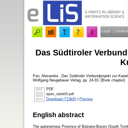
Login
Create 
Das Südtiroler Verbund
K
Pan, Alexandra
.
Das Südtiroler Verbundprojekt zur Katalo
Wolfgang Neugebauer Verlag, pp. 24-33. [Book chapter]
PDF
apan_odok05.pdf
Download (713kB)
|
Preview
English abstract
The autonomous Province of Bolzano-Bozen (South Tyrol)