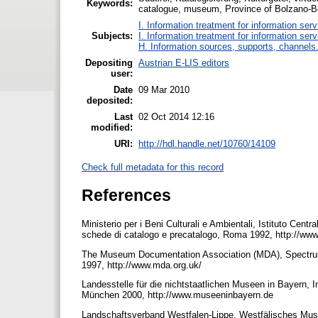
Keywords:
catalogue, museum, Province of Bolzano-B
I. Information treatment for information ser
Subjects:
I. Information treatment for information ser
H. Information sources, supports, channels
Depositing
Austrian E-LIS editors
user:
Date
09 Mar 2010
deposited:
Last
02 Oct 2014 12:16
modified:
URI:
http://hdl.handle.net/10760/14109
Check full metadata for this record
References
Ministerio per i Beni Culturali e Ambientali, Istituto Cent
schede di catalogo e precatalogo, Roma 1992, http://www.
The Museum Documentation Association (MDA), Spectru
1997, http://www.mda.org.uk/
Landesstelle für die nichtstaatlichen Museen in Bayern, I
München 2000, http://www.museeninbayern.de
Landschaftsverband Westfalen-Lippe, Westfälisches Mu