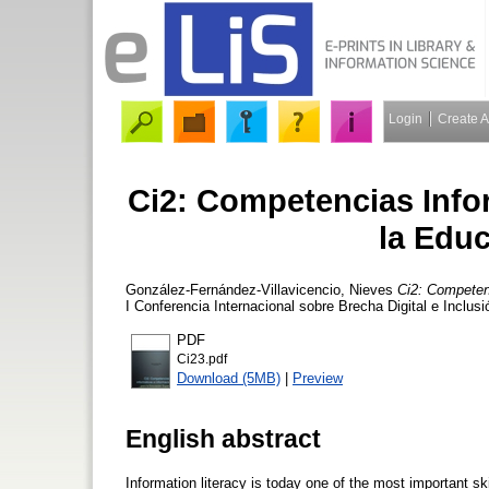
Login
Create 
Ci2: Competencias Info
la Edu
González-Fernández-Villavicencio, Nieves
Ci2: Competen
I Conferencia Internacional sobre Brecha Digital e Inclus
PDF
Ci23.pdf
Download (5MB)
|
Preview
English abstract
Information literacy is today one of the most important sk