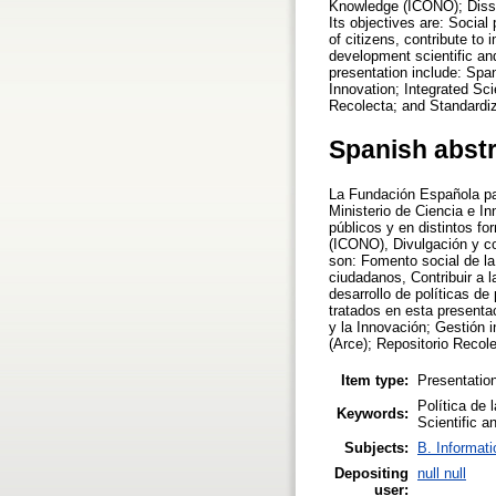
Knowledge (ICONO); Dissem
Its objectives are: Social 
of citizens, contribute to
development scientific and
presentation include: Sp
Innovation; Integrated Sci
Recolecta; and Standardiz
Spanish abst
La Fundación Española pa
Ministerio de Ciencia e In
públicos y en distintos f
(ICONO), Divulgación y co
son: Fomento social de la
ciudadanos, Contribuir a 
desarrollo de políticas de
tratados en esta presenta
y la Innovación; Gestión 
(Arce); Repositorio Recol
Item type:
Presentatio
Política de 
Keywords:
Scientific a
Subjects:
B. Informati
Depositing
null null
user: