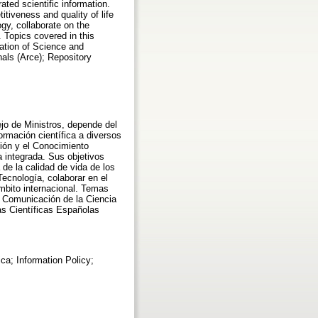
ed scientific information.
itiveness and quality of life
ogy, collaborate on the
. Topics covered in this
ation of Science and
nals (Arce); Repository
jo de Ministros, depende del
ormación científica a diversos
ción y el Conocimiento
a integrada. Sus objetivos
de la calidad de vida de los
Tecnología, colaborar en el
ámbito internacional. Temas
y Comunicación de la Ciencia
as Científicas Españolas
ica; Information Policy;