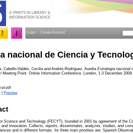
Login
Create Account
ia nacional de Ciencia y Tecnol
a
,
Cabello-Valdés, Cecilia
and
Andrés-Rodríguez, Aurelia
Estrategia nacional 
sh Meeting Point. Online Information Conference, London, 1-3 December 2009.
yt.pdf
)
|
Preview
act
or Science and Technology (FECYT), founded in 2001 by agreement of the Cou
e and Innovation. Collects, reports, disseminates, analyzes, studies, and com
iences and in different formats. Its three main priorities are: Spanish Observa