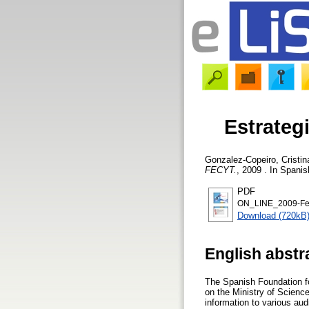
Estrateg
Gonzalez-Copeiro, Cristin
FECYT.
, 2009 . In Spani
PDF
ON_LINE_2009-Fec
Download (720kB
English abstr
The Spanish Foundation f
on the Ministry of Scienc
information to various aud