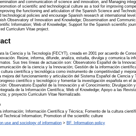
ination and communication of science and innovation, and Managing integrat
promotion of scientific and technological culture as a tool for improving compet
 improving the functioning and articulation of the Spanish Science and Technol
 technological policies and encourage Spanish research at international level
anish Observatory of Innovation and Knowledge; Dissemination and Communic
entific Information; Web of Knowledge; Support for the Spanish scientific jour
ed Curriculum Vitae project.
ract
ra la Ciencia y la Tecnología (FECYT), creada en 2001 por acuerdo de Conse
novación. Reúne, informa, difunde, analiza, estudia, divulga y comunica la inf
ormatos. Sus tres líneas de actuación son: Observatorio Español de la Innova
municación de la ciencia y la Innovación; Gestión de la información científic
 cultura científica y tecnológica como instrumento de competitividad y mejora 
la mejora del funcionamiento y articulación del Sistema Español de Ciencia y 
 progreso científico y tecnológico y fomentar la investigación española en el 
ción: Observatorio Español de la Innovación y el Conocimiento; Divulgación 
integrada de la Información Científica; Web of Knowledge; Apoyo a las Revist
ecta; y proyecto Curriculum Vitae Normalizado.
n
la información; Información Científica y Técnica; Fomento de la cultura científ
nd Technical Information; Promotion of the scientific culture
on use and sociology of information
>
BF. Information policy