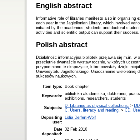
English abstract
Informative role of libraries manifests also in organizing
each year in the Jagiellonian Library, which involved vari
initiated by the academics, students and doctoral students
activities and scientific output can support their success.
Polish abstract
Działalność informacyjna bibliotek przejawia się m.in. w 
przeciętnie dwanaście wystaw rocznie, w których uczestni
przypomniano te ekspozycje, które powstały dzięki inicj
Uniwersytetu Jagiellońskiego. Unaocznienie wieloletniej 
sukcesów naukowych.
Item type:
Book chapter
biblioteka akademicka, doktoranci, praco
Keywords:
exhibitions, researchers, students
D. Libraries as physical collections.
>
DD.
Subjects:
C. Users, literacy and reading.
>
CD. User
Depositing
Lidia Derfert-Wolf
user:
Date
02 Feb 2010
deposited: