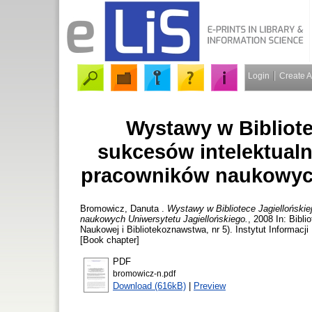
Login
Create 
Wystawy w Bibliote
sukcesów intelektual
pracowników naukowych
Bromowicz, Danuta
.
Wystawy w Bibliotece Jagiellońskie
naukowych Uniwersytetu Jagiellońskiego.
, 2008 In: Bibl
Naukowej i Bibliotekoznawstwa, nr 5). Instytut Informacji
[Book chapter]
PDF
bromowicz-n.pdf
Download (616kB)
|
Preview