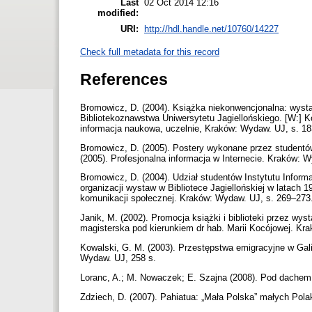
Last
02 Oct 2014 12:16
modified:
URI:
http://hdl.handle.net/10760/14227
Check full metadata for this record
References
Bromowicz, D. (2004). Książka niekonwencjonalna: wysta
Bibliotekoznawstwa Uniwersytetu Jagiellońskiego. [W:] Ko
informacja naukowa, uczelnie, Kraków: Wydaw. UJ, s. 1
Bromowicz, D. (2005). Postery wykonane przez studentów
(2005). Profesjonalna informacja w Internecie. Kraków: 
Bromowicz, D. (2004). Udział studentów Instytutu Inform
organizacji wystaw w Bibliotece Jagiellońskiej w latach 1
komunikacji społecznej. Kraków: Wydaw. UJ, s. 269–273
Janik, M. (2002). Promocja książki i biblioteki przez wy
magisterska pod kierunkiem dr hab. Marii Kocójowej. Kra
Kowalski, G. M. (2003). Przestępstwa emigracyjne w Gal
Wydaw. UJ, 258 s.
Loranc, A.; M. Nowaczek; E. Szajna (2008). Pod dachem 
Zdziech, D. (2007). Pahiatua: „Mała Polska” małych Pola