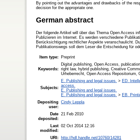
By pointing out the advantages and drawbacks of the resp
decision for the appropriate one.
German abstract
Der folgende Artikel will über das Thema Open Access i
Publizieren im Internet. Es werden verschiedene Publikat
Berücksichtigung rechtlicher Aspekte veranschaulicht. D
Publikationswegs soll dem Leser die Entscheidung für ode
Item type:
Preprint
Digital publishing, Open Access, publicat
Keywords:
right law, hybrid publishing, Creative Com
Urheberrecht, Open Access Repositorium, O
E. Publishing and legal issues.
>
ED. Intell
access.
Subjects:
E. Publishing and legal issues.
E. Publishing and legal issues.
>
EB. Printi
Depositing
Cindy Leppla
user:
Date
21 Feb 2010
deposited:
Last
02 Oct 2014 12:16
modified:
URI:
http://hdl.handle.net/10760/14281