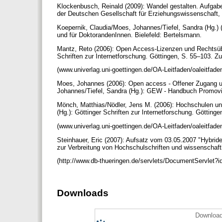
Klockenbusch, Reinald (2009): Wandel gestalten. Aufgabe
der Deutschen Gesellschaft für Erziehungswissenschaft
Koepernik, Claudia/Moes, Johannes/Tiefel, Sandra (Hg.)
und für DoktorandenInnen. Bielefeld: Bertelsmann.
Mantz, Reto (2006): Open Access-Lizenzen und Rechtsübe
Schriften zur Internetforschung. Göttingen, S. 55–103. Zu
(www.univerlag.uni-goettingen.de/OA-Leitfaden/oaleitfad
Moes, Johannes (2006): Open access - Offener Zugang un
Johannes/Tiefel, Sandra (Hg.): GEW - Handbuch Promovie
Mönch, Matthias/Nödler, Jens M. (2006): Hochschulen und
(Hg.): Göttinger Schriften zur Internetforschung. Götting
(www.univerlag.uni-goettingen.de/OA-Leitfaden/oaleitfad
Steinhauer, Eric (2007): Aufsatz vom 03.05.2007 "Hybrid
zur Verbreitung von Hochschulschriften und wissenschaf
(http://www.db-thueringen.de/servlets/DocumentServlet?
Downloads
Download